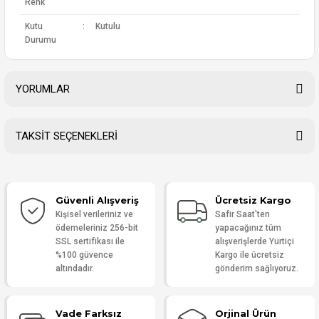
Renk
Kutu
:
Kutulu
Durumu
YORUMLAR
TAKSİT SEÇENEKLERİ
Bu ürüne ilk yorumu siz yapın!
Güvenli Alışveriş
Ücretsiz Kargo
Yorum Yaz
Kişisel verileriniz ve
Safir Saat'ten
ödemeleriniz 256-bit
yapacağınız tüm
SSL sertifikası ile
alışverişlerde Yurtiçi
%100 güvence
Kargo ile ücretsiz
altındadır.
gönderim sağlıyoruz.
Vade Farksız
Orjinal Ürün