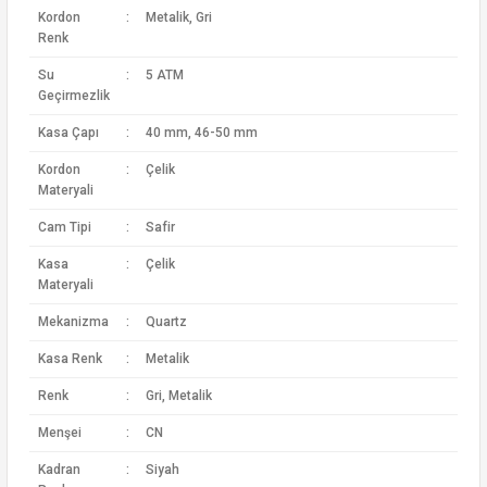
Kordon
:
Metalik, Gri
Renk
Su
:
5 ATM
Geçirmezlik
Kasa Çapı
:
40 mm, 46-50 mm
Kordon
:
Çelik
Materyali
Cam Tipi
:
Safir
Kasa
:
Çelik
Materyali
Mekanizma
:
Quartz
Kasa Renk
:
Metalik
Renk
:
Gri, Metalik
Menşei
:
CN
Kadran
:
Siyah