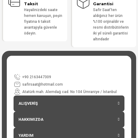
Taksit
Garantisi
Hayalinizdeki saate
Safir Saat'ten
hemen kavuşun, peşin
aldığınız her ürün
fiyatına 6 taksit
%100 orijinaldir ve
avantajıyla güvenle
resmi distribütörlerin
ödeyin.
iki yıl süreli garantisi
altındadır
+90 2163447309
safirsaat@hotmail.com
Atatürk mah. Alemdağ cad. No 104 Ümraniye / İstanbul
ALIŞVERİŞ
HAKKIMIZDA
YARDIM