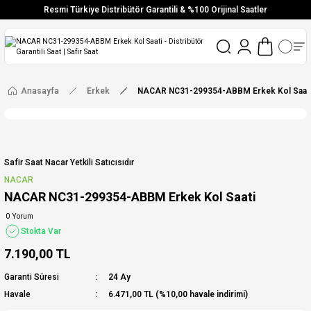
Resmi Türkiye Distribütör Garantili & %100 Orijinal Saatler
Vade Farksız 6 Taksit
Aynı Gün Stoktan Gönderim
Ücretsiz Kargo
Anasayfa
Erkek
NACAR NC31-299354-ABBM Erkek Kol Saat
Safir Saat Nacar Yetkili Satıcısıdır
NACAR
NACAR NC31-299354-ABBM Erkek Kol Saati
0 Yorum
Stokta Var
7.190,00 TL
Garanti Süresi
24 Ay
Havale
6.471,00 TL (%10,00 havale indirimi)