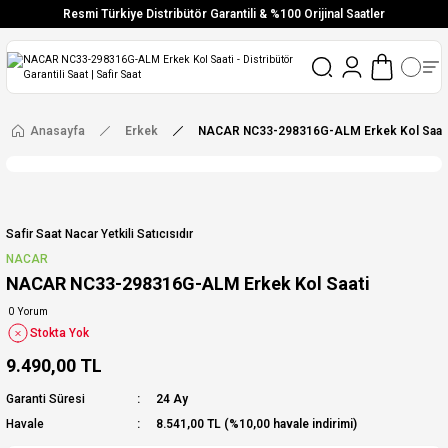
Resmi Türkiye Distribütör Garantili & %100 Orijinal Saatler
Vade Farksız 6 Taksit
Aynı Gün Stoktan Gönderim
Ücretsiz Kargo
Anasayfa
Erkek
NACAR NC33-298316G-ALM Erkek Kol Saat
Safir Saat Nacar Yetkili Satıcısıdır
NACAR
NACAR NC33-298316G-ALM Erkek Kol Saati
0 Yorum
Stokta Yok
9.490,00 TL
Garanti Süresi
24 Ay
Havale
8.541,00 TL (%10,00 havale indirimi)