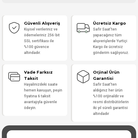
Bu ürüne ilk yorumu siz yapın!
Güvenli Alışveriş
Ücretsiz Kargo
Yorum Yaz
Kişisel verileriniz ve
Safir Saat'ten
ödemeleriniz 256-bit
yapacağınız tüm
SSL sertifikası ile
alışverişlerde Yurtiçi
%100 güvence
Kargo ile ücretsiz
altındadır.
gönderim sağlıyoruz.
Vade Farksız
Orjinal Ürün
Taksit
Garantisi
Hayalinizdeki saate
Safir Saat'ten
hemen kavuşun, peşin
aldığınız her ürün
fiyatına 6 taksit
%100 orijinaldir ve
avantajıyla güvenle
resmi distribütörlerin
ödeyin.
iki yıl süreli garantisi
altındadır