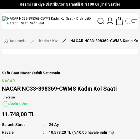
Resmi Türkiye Distribütör Garantili & %100 Orijinal Saatler
Vade Farksız 6 Taksit
Aynı Gün Stoktan Gönderim
Ücretsiz Kargo
Anasayfa
Kadın / Kız
NACAR NC33-398369-CWMS Kadın Kol 
Safir Saat Nacar Yetkili Satıcısıdır
NACAR
NACAR NC33-398369-CWMS Kadın Kol Saati
0 Yorum
Stokta Var
11.748,00 TL
Garanti Süresi
24 Ay
Havale
10.573,20 TL (%10,00 havale indirimi)