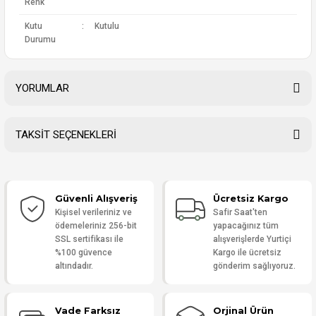
Renk
Kutu
:
Kutulu
Durumu
YORUMLAR
TAKSİT SEÇENEKLERİ
Bu ürüne ilk yorumu siz yapın!
Güvenli Alışveriş
Ücretsiz Kargo
Yorum Yaz
Kişisel verileriniz ve
Safir Saat'ten
ödemeleriniz 256-bit
yapacağınız tüm
SSL sertifikası ile
alışverişlerde Yurtiçi
%100 güvence
Kargo ile ücretsiz
altındadır.
gönderim sağlıyoruz.
Vade Farksız
Orjinal Ürün