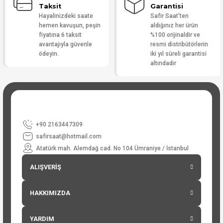
Taksit
Garantisi
Hayalinizdeki saate
Safir Saat'ten
hemen kavuşun, peşin
aldığınız her ürün
fiyatına 6 taksit
%100 orijinaldir ve
avantajıyla güvenle
resmi distribütörlerin
ödeyin.
iki yıl süreli garantisi
altındadır
+90 2163447309
safirsaat@hotmail.com
Atatürk mah. Alemdağ cad. No 104 Ümraniye / İstanbul
ALIŞVERİŞ
HAKKIMIZDA
YARDIM