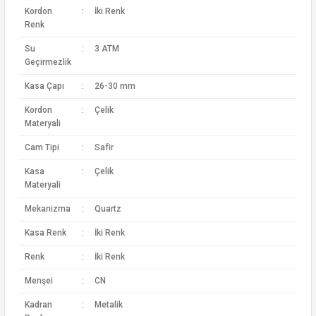
Kordon
:
İki Renk
Renk
Su
:
3 ATM
Geçirmezlik
Kasa Çapı
:
26-30 mm
Kordon
:
Çelik
Materyali
Cam Tipi
:
Safir
Kasa
:
Çelik
Materyali
Mekanizma
:
Quartz
Kasa Renk
:
İki Renk
Renk
:
İki Renk
Menşei
:
CN
Kadran
:
Metalik