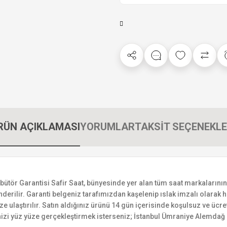
RÜN AÇIKLAMASI
YORUMLAR
TAKSİT SEÇENEKLE
r Garantisi Safir Saat, bünyesinde yer alan tüm saat markalarının yetk
derilir. Garanti belgeniz tarafımızdan kaşelenip ıslak imzalı olarak ha
ize ulaştırılır. Satın aldığınız ürünü 14 gün içerisinde koşulsuz ve ücr
izi yüz yüze gerçekleştirmek isterseniz; İstanbul Ümraniye Alemdağ C