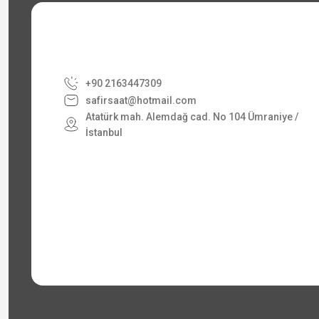
+90 2163447309
safirsaat@hotmail.com
Atatürk mah. Alemdağ cad. No 104 Ümraniye /
İstanbul