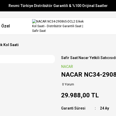
Resmi Türkiye Distribütör Garantili & %100 Orijinal Saatler
Vade Farksız 6 Taksit
 Özel
Aynı Gün Stoktan Gönderim
Ücretsiz Kargo
 Kol Saati
Safir Saat Nacar Yetkili Satıcısıd
NACAR
NACAR NC34-29086
0 Yorum
29.988,00 TL
Garanti Süresi
24 Ay