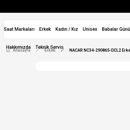
Saat Markaları
Erkek
Kadın / Kız
Unisex
Babalar Günü
Hakkımızda
Teknik Servis
Anasayfa
Erkek
NACAR NC34-290865-DCL2 Erkek