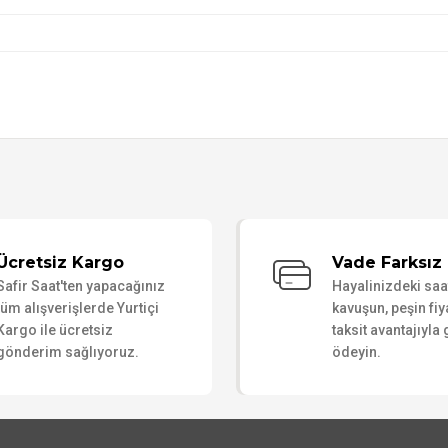
Bu ürüne ilk yorumu siz yapın!
Ücretsiz Kargo
Vade Farksız 
Safir Saat'ten yapacağınız
Hayalinizdeki sa
Yorum Yaz
tüm alışverişlerde Yurtiçi
kavuşun, peşin fiy
Kargo ile ücretsiz
taksit avantajıyla
gönderim sağlıyoruz.
ödeyin.