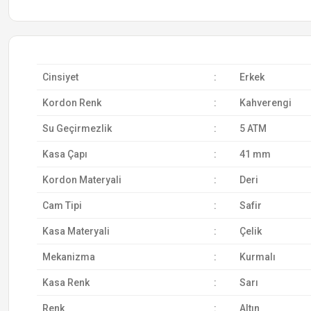
Cinsiyet
:
Erkek
Kordon Renk
:
Kahverengi
Su Geçirmezlik
:
5 ATM
Kasa Çapı
:
41 mm
Kordon Materyali
:
Deri
Cam Tipi
:
Safir
Kasa Materyali
:
Çelik
Mekanizma
:
Kurmalı
Kasa Renk
:
Sarı
Renk
:
Altın