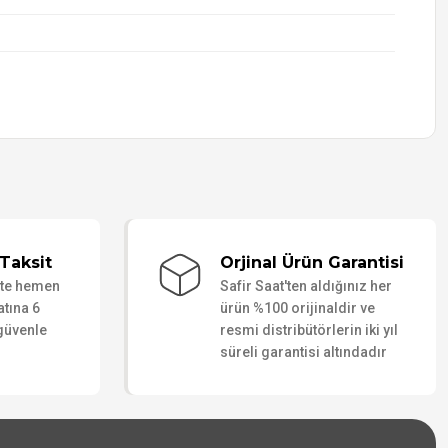
Taksit
Orjinal Ürün Garantisi
ate hemen
Safir Saat'ten aldığınız her
atına 6
ürün %100 orijinaldir ve
 güvenle
resmi distribütörlerin iki yıl
süreli garantisi altındadır