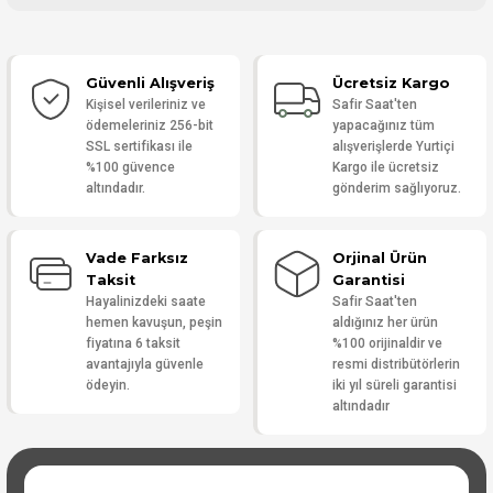
Bu ürüne ilk yorumu siz yapın!
Güvenli Alışveriş
Ücretsiz Kargo
Yorum Yaz
Kişisel verileriniz ve
Safir Saat'ten
ödemeleriniz 256-bit
yapacağınız tüm
SSL sertifikası ile
alışverişlerde Yurtiçi
%100 güvence
Kargo ile ücretsiz
altındadır.
gönderim sağlıyoruz.
Vade Farksız
Orjinal Ürün
Taksit
Garantisi
Hayalinizdeki saate
Safir Saat'ten
hemen kavuşun, peşin
aldığınız her ürün
fiyatına 6 taksit
%100 orijinaldir ve
avantajıyla güvenle
resmi distribütörlerin
ödeyin.
iki yıl süreli garantisi
altındadır