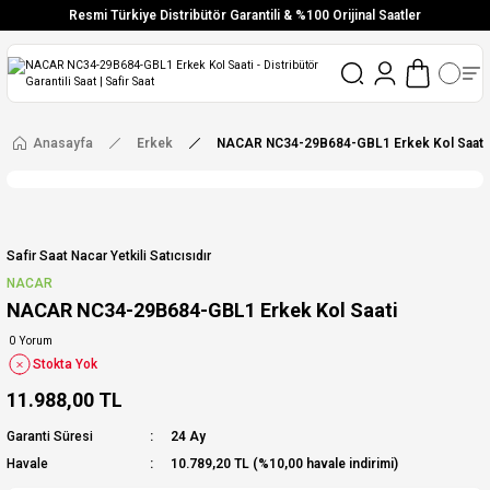
Resmi Türkiye Distribütör Garantili & %100 Orijinal Saatler
Vade Farksız 6 Taksit
Aynı Gün Stoktan Gönderim
Ücretsiz Kargo
Anasayfa
Erkek
NACAR NC34-29B684-GBL1 Erkek Kol Saati
Safir Saat Nacar Yetkili Satıcısıdır
NACAR
NACAR NC34-29B684-GBL1 Erkek Kol Saati
0 Yorum
Stokta Yok
11.988,00 TL
Garanti Süresi
24 Ay
Havale
10.789,20 TL (%10,00 havale indirimi)