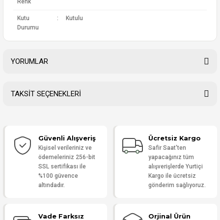
Renk
Kutu
:
Kutulu
Durumu
YORUMLAR
TAKSİT SEÇENEKLERİ
Bu ürüne ilk yorumu siz yapın!
Güvenli Alışveriş
Ücretsiz Kargo
Yorum Yaz
Kişisel verileriniz ve
Safir Saat'ten
ödemeleriniz 256-bit
yapacağınız tüm
SSL sertifikası ile
alışverişlerde Yurtiçi
%100 güvence
Kargo ile ücretsiz
altındadır.
gönderim sağlıyoruz.
Vade Farksız
Orjinal Ürün