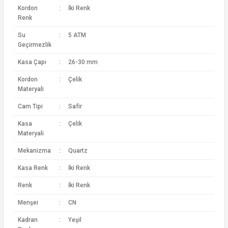
Kordon
:
İki Renk
Renk
Su
:
5 ATM
Geçirmezlik
Kasa Çapı
:
26-30 mm
Kordon
:
Çelik
Materyali
Cam Tipi
:
Safir
Kasa
:
Çelik
Materyali
Mekanizma
:
Quartz
Kasa Renk
:
İki Renk
Renk
:
İki Renk
Menşei
:
CN
Kadran
:
Yeşil