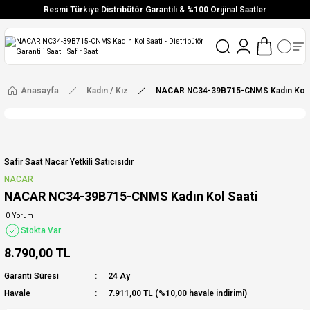
Resmi Türkiye Distribütör Garantili & %100 Orijinal Saatler
Vade Farksız 6 Taksit
Aynı Gün Stoktan Gönderim
Ücretsiz Kargo
Anasayfa
Kadın / Kız
NACAR NC34-39B715-CNMS Kadın Kol S
Safir Saat Nacar Yetkili Satıcısıdır
NACAR
NACAR NC34-39B715-CNMS Kadın Kol Saati
0 Yorum
Stokta Var
8.790,00 TL
Garanti Süresi
24 Ay
Havale
7.911,00 TL (%10,00 havale indirimi)