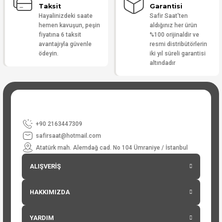
Taksit
Garantisi
Hayalinizdeki saate
Safir Saat'ten
hemen kavuşun, peşin
aldığınız her ürün
fiyatına 6 taksit
%100 orijinaldir ve
avantajıyla güvenle
resmi distribütörlerin
ödeyin.
iki yıl süreli garantisi
altındadır
+90 2163447309
safirsaat@hotmail.com
Atatürk mah. Alemdağ cad. No 104 Ümraniye / İstanbul
ALIŞVERİŞ
HAKKIMIZDA
YARDIM