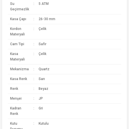
Su
:
5 ATM
Geçirmezlik
Kasa Çapı
:
26-30 mm
Kordon
:
Çelik
Materyali
Cam Tipi
:
Safir
Kasa
:
Çelik
Materyali
Mekanizma
:
Quartz
Kasa Renk
:
Sarı
Renk
:
Beyaz
Menşei
:
JP
Kadran
:
Gri
Renk
Kutu
:
Kutulu