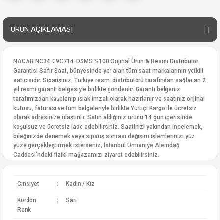
ÜRÜN AÇIKLAMASI
NACAR NC34-39C714-DSMS %100 Orijinal Ürün & Resmi Distribütör
Garantisi Safir Saat, bünyesinde yer alan tüm saat markalarının yetkili
satıcısıdır. Siparişiniz, Türkiye resmi distribütörü tarafından sağlanan 2
yıl resmi garanti belgesiyle birlikte gönderilir. Garanti belgeniz
tarafımızdan kaşelenip ıslak imzalı olarak hazırlanır ve saatiniz orijinal
kutusu, faturası ve tüm belgeleriyle birlikte Yurtiçi Kargo ile ücretsiz
olarak adresinize ulaştırılır. Satın aldığınız ürünü 14 gün içerisinde
koşulsuz ve ücretsiz iade edebilirsiniz. Saatinizi yakından incelemek,
bileğinizde denemek veya sipariş sonrası değişim işlemlerinizi yüz
yüze gerçekleştirmek isterseniz; İstanbul Ümraniye Alemdağ
Caddesi’ndeki fiziki mağazamızı ziyaret edebilirsiniz.
Cinsiyet
:
Kadın / Kız
Kordon
:
Sarı
Renk