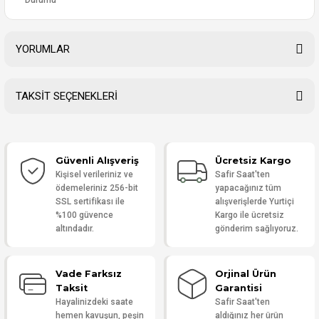
Durumu
YORUMLAR
TAKSİT SEÇENEKLERİ
Bu ürüne ilk yorumu siz yapın!
Güvenli Alışveriş
Ücretsiz Kargo
Yorum Yaz
Kişisel verileriniz ve
Safir Saat'ten
ödemeleriniz 256-bit
yapacağınız tüm
SSL sertifikası ile
alışverişlerde Yurtiçi
%100 güvence
Kargo ile ücretsiz
altındadır.
gönderim sağlıyoruz.
Vade Farksız
Orjinal Ürün
Taksit
Garantisi
Hayalinizdeki saate
Safir Saat'ten
hemen kavuşun, peşin
aldığınız her ürün