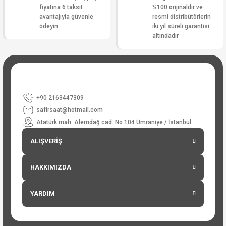
fiyatına 6 taksit
%100 orijinaldir ve
avantajıyla güvenle
resmi distribütörlerin
ödeyin.
iki yıl süreli garantisi
altındadır
+90 2163447309
safirsaat@hotmail.com
Atatürk mah. Alemdağ cad. No 104 Ümraniye / İstanbul
ALIŞVERİŞ
HAKKIMIZDA
YARDIM