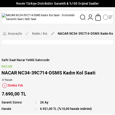
Resmi Türkiye Distribütör Garantili & %100 Orijinal Saatler
Vade Farksız 6 Taksit
Aynı Gün Stoktan Gönderim
Ücretsiz Kargo
Anasayfa
Kadın / Kız
NACAR NC34-39C714-DSMS Kadın Kol S
Safir Saat Nacar Yetkili Satıcısıdır
NACAR
NACAR NC34-39C714-DSMS Kadın Kol Saati
0 Yorum
Stokta Yok
7.690,00 TL
Garanti Süresi
24 Ay
Havale
6.921,00 TL (%10,00 havale indirimi)