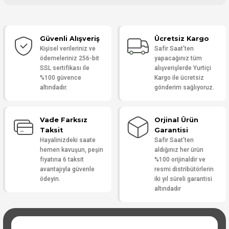
Bu ürüne ilk yorumu siz yapın!
Güvenli Alışveriş
Ücretsiz Kargo
Yorum Yaz
Kişisel verileriniz ve
Safir Saat'ten
ödemeleriniz 256-bit
yapacağınız tüm
SSL sertifikası ile
alışverişlerde Yurtiçi
%100 güvence
Kargo ile ücretsiz
altındadır.
gönderim sağlıyoruz.
Vade Farksız
Orjinal Ürün
Taksit
Garantisi
Hayalinizdeki saate
Safir Saat'ten
hemen kavuşun, peşin
aldığınız her ürün
fiyatına 6 taksit
%100 orijinaldir ve
avantajıyla güvenle
resmi distribütörlerin
ödeyin.
iki yıl süreli garantisi
altındadır