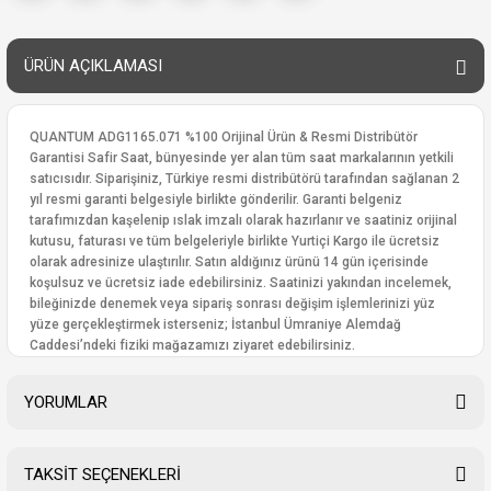
ÜRÜN AÇIKLAMASI
QUANTUM ADG1165.071 %100 Orijinal Ürün & Resmi Distribütör
Garantisi Safir Saat, bünyesinde yer alan tüm saat markalarının yetkili
satıcısıdır. Siparişiniz, Türkiye resmi distribütörü tarafından sağlanan 2
yıl resmi garanti belgesiyle birlikte gönderilir. Garanti belgeniz
tarafımızdan kaşelenip ıslak imzalı olarak hazırlanır ve saatiniz orijinal
kutusu, faturası ve tüm belgeleriyle birlikte Yurtiçi Kargo ile ücretsiz
olarak adresinize ulaştırılır. Satın aldığınız ürünü 14 gün içerisinde
koşulsuz ve ücretsiz iade edebilirsiniz. Saatinizi yakından incelemek,
bileğinizde denemek veya sipariş sonrası değişim işlemlerinizi yüz
yüze gerçekleştirmek isterseniz; İstanbul Ümraniye Alemdağ
Caddesi’ndeki fiziki mağazamızı ziyaret edebilirsiniz.
YORUMLAR
TAKSİT SEÇENEKLERİ