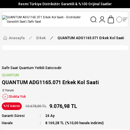
Resmi Türkiye Distribütör Garantili & %100 Orijinal Saatler
Vade Farksız 6 Taksit
Aynı Gün Stoktan Gönderim
Ücretsiz Kargo
Anasayfa
Erkek
QUANTUM ADG1165.071 Erkek Kol Saati
Safir Saat Quantum Yetkili Satıcısıdır
QUANTUM
QUANTUM ADG1165.071 Erkek Kol Saati
0 Yorum
Stokta Yok
9.076,98 TL
10.678,80 TL
%15 İndirim
Garanti Süresi
24 Ay
Havale
8.169,28 TL (%10,00 havale indirimi)