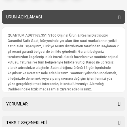
ÜRÜN AÇIKLAMASI
QUANTUM ADG1165.351 %100 Orijinal Ürün & Resmi Distribütör
Garantisi Safir Saat, bünyesinde yer alan tüm saat markalarının yetkili
satıcısıdır. Siparişiniz, Türkiye resmi distribütörü tarafından sağlanan 2
yıl resmi garanti belgesiyle birlikte gönderilir. Garanti belgeniz
tarafımızdan kaşelenip ıslak imzalı olarak hazırlanır ve saatiniz orijinal
kutusu, faturası ve tüm belgeleriyle birlikte Yurtiçi Kargo ile ücretsiz
olarak adresinize ulaştırılır. Satın aldığınız ürünü 14 gün içerisinde
koşulsuz ve ücretsiz iade edebilirsiniz. Saatinizi yakından incelemek,
bileğinizde denemek veya sipariş sonrası değişim işlemlerinizi yüz
yüze gerçekleştirmek isterseniz; İstanbul Ümraniye Alemdağ
Caddesi’ndeki fiziki mağazamızı ziyaret edebilirsiniz.
YORUMLAR
TAKSİT SEÇENEKLERİ