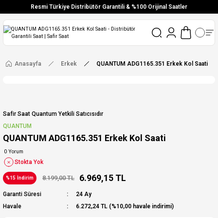
Resmi Türkiye Distribütör Garantili & %100 Orijinal Saatler
Vade Farksız 6 Taksit
Aynı Gün Stoktan Gönderim
Ücretsiz Kargo
Anasayfa
Erkek
QUANTUM ADG1165.351 Erkek Kol Saati
Safir Saat Quantum Yetkili Satıcısıdır
QUANTUM
QUANTUM ADG1165.351 Erkek Kol Saati
0 Yorum
Stokta Yok
6.969,15 TL
8.199,00 TL
%15 İndirim
Garanti Süresi
24 Ay
Havale
6.272,24 TL (%10,00 havale indirimi)