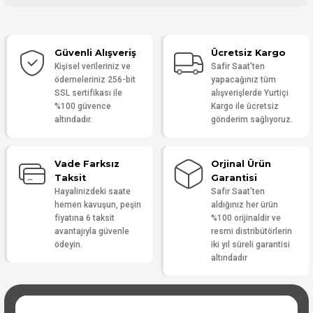
Bu ürüne ilk yorumu siz yapın!
Güvenli Alışveriş
Ücretsiz Kargo
Yorum Yaz
Kişisel verileriniz ve
Safir Saat'ten
ödemeleriniz 256-bit
yapacağınız tüm
SSL sertifikası ile
alışverişlerde Yurtiçi
%100 güvence
Kargo ile ücretsiz
altındadır.
gönderim sağlıyoruz.
Vade Farksız
Orjinal Ürün
Taksit
Garantisi
Hayalinizdeki saate
Safir Saat'ten
hemen kavuşun, peşin
aldığınız her ürün
fiyatına 6 taksit
%100 orijinaldir ve
avantajıyla güvenle
resmi distribütörlerin
ödeyin.
iki yıl süreli garantisi
altındadır