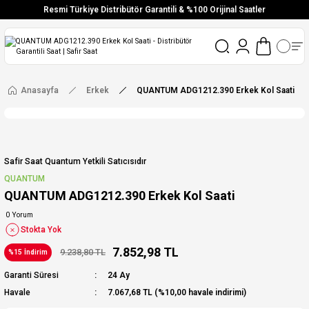
Resmi Türkiye Distribütör Garantili & %100 Orijinal Saatler
Vade Farksız 6 Taksit
Aynı Gün Stoktan Gönderim
Ücretsiz Kargo
Anasayfa
Erkek
QUANTUM ADG1212.390 Erkek Kol Saati
Safir Saat Quantum Yetkili Satıcısıdır
QUANTUM
QUANTUM ADG1212.390 Erkek Kol Saati
0 Yorum
Stokta Yok
7.852,98 TL
9.238,80 TL
%15 İndirim
Garanti Süresi
24 Ay
Havale
7.067,68 TL (%10,00 havale indirimi)