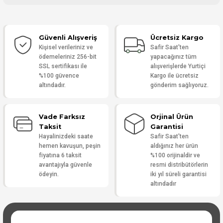
Bu ürüne ilk yorumu siz yapın!
Güvenli Alışveriş
Ücretsiz Kargo
Yorum Yaz
Kişisel verileriniz ve
Safir Saat'ten
ödemeleriniz 256-bit
yapacağınız tüm
SSL sertifikası ile
alışverişlerde Yurtiçi
%100 güvence
Kargo ile ücretsiz
altındadır.
gönderim sağlıyoruz.
Vade Farksız
Orjinal Ürün
Taksit
Garantisi
Hayalinizdeki saate
Safir Saat'ten
hemen kavuşun, peşin
aldığınız her ürün
fiyatına 6 taksit
%100 orijinaldir ve
avantajıyla güvenle
resmi distribütörlerin
ödeyin.
iki yıl süreli garantisi
altındadır