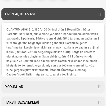
ÜRÜN AÇIKLAMASI
QUANTUM ADG1212.390 %100 Orijinal Ürün & Resmi Distribütör
Garantisi Safir Saat, bünyesinde yer alan tüm saat markalarının yetkili
satıcısıdır. Siparişiniz, Türkiye resmi distribütörü tarafından sağlanan 2
yıl resmi garanti belgesiyle birlikte gönderilir. Garanti belgeniz
tarafımızdan kaşelenip ıslak imzalı olarak hazırlanır ve saatiniz orijinal
kutusu, faturası ve tüm belgeleriyle birlikte Yurtiçi Kargo ile ücretsiz
olarak adresinize ulaştırılır. Satın aldığınız ürünü 14 gün içerisinde
koşulsuz ve ücretsiz iade edebilirsiniz. Saatinizi yakından incelemek,
bileğinizde denemek veya sipariş sonrası değişim işlemlerinizi yüz
yüze gerçekleştirmek isterseniz; İstanbul Ümraniye Alemdağ
Caddesi’ndeki fiziki mağazamızı ziyaret edebilirsiniz.
YORUMLAR
TAKSİT SEÇENEKLERİ