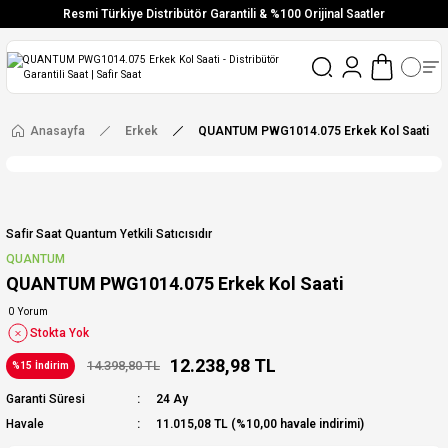
Resmi Türkiye Distribütör Garantili & %100 Orijinal Saatler
Vade Farksız 6 Taksit
Aynı Gün Stoktan Gönderim
Ücretsiz Kargo
Anasayfa
Erkek
QUANTUM PWG1014.075 Erkek Kol Saati
Safir Saat Quantum Yetkili Satıcısıdır
QUANTUM
QUANTUM PWG1014.075 Erkek Kol Saati
0 Yorum
Stokta Yok
12.238,98 TL
14.398,80 TL
%15 İndirim
Garanti Süresi
24 Ay
Havale
11.015,08 TL (%10,00 havale indirimi)