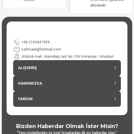
altındadır
+90 2163447309
safirsaat@hotmail.com
Atatürk mah. Alemdağ cad. No 104 Ümraniye / İstanbul
ALIŞVERİŞ
HAKKIMIZDA
YARDIM
Bizden Haberdar Olmak İster Misin?
"Yeni modellerden ve özel fırsatlardan ilk siz haberdar olun."