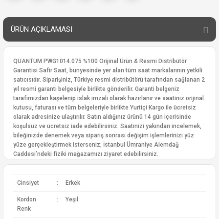
ÜRÜN AÇIKLAMASI
QUANTUM PWG1014.075 %100 Orijinal Ürün & Resmi Distribütör
Garantisi Safir Saat, bünyesinde yer alan tüm saat markalarının yetkili
satıcısıdır. Siparişiniz, Türkiye resmi distribütörü tarafından sağlanan 2
yıl resmi garanti belgesiyle birlikte gönderilir. Garanti belgeniz
tarafımızdan kaşelenip ıslak imzalı olarak hazırlanır ve saatiniz orijinal
kutusu, faturası ve tüm belgeleriyle birlikte Yurtiçi Kargo ile ücretsiz
olarak adresinize ulaştırılır. Satın aldığınız ürünü 14 gün içerisinde
koşulsuz ve ücretsiz iade edebilirsiniz. Saatinizi yakından incelemek,
bileğinizde denemek veya sipariş sonrası değişim işlemlerinizi yüz
yüze gerçekleştirmek isterseniz; İstanbul Ümraniye Alemdağ
Caddesi’ndeki fiziki mağazamızı ziyaret edebilirsiniz.
Cinsiyet
:
Erkek
Kordon
:
Yeşil
Renk