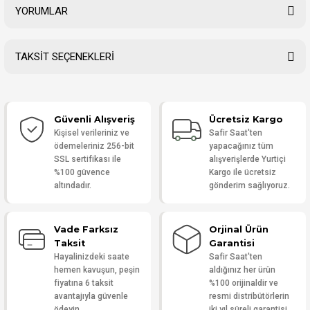
YORUMLAR
TAKSİT SEÇENEKLERİ
Bu ürüne ilk yorumu siz yapın!
Güvenli Alışveriş
Ücretsiz Kargo
Yorum Yaz
Kişisel verileriniz ve
Safir Saat'ten
ödemeleriniz 256-bit
yapacağınız tüm
SSL sertifikası ile
alışverişlerde Yurtiçi
%100 güvence
Kargo ile ücretsiz
altındadır.
gönderim sağlıyoruz.
Vade Farksız
Orjinal Ürün
Taksit
Garantisi
Hayalinizdeki saate
Safir Saat'ten
hemen kavuşun, peşin
aldığınız her ürün
fiyatına 6 taksit
%100 orijinaldir ve
avantajıyla güvenle
resmi distribütörlerin
ödeyin.
iki yıl süreli garantisi