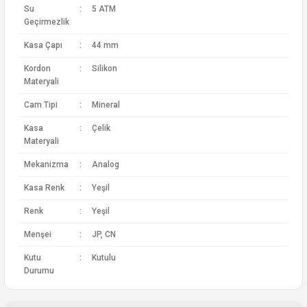
Su
:
5 ATM
Geçirmezlik
Kasa Çapı
:
44 mm
Kordon
:
Silikon
Materyali
Cam Tipi
:
Mineral
Kasa
:
Çelik
Materyali
Mekanizma
:
Analog
Kasa Renk
:
Yeşil
Renk
:
Yeşil
Menşei
:
JP, CN
Kutu
:
Kutulu
Durumu