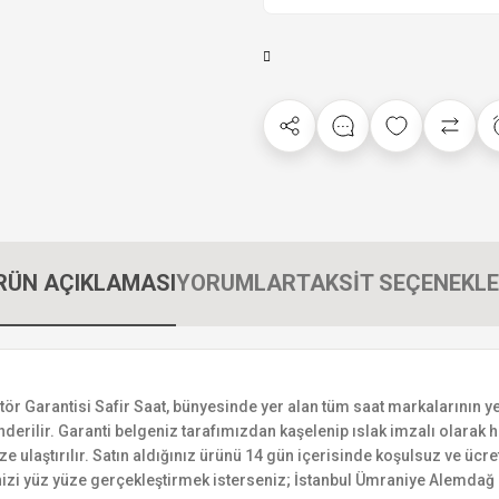
RÜN AÇIKLAMASI
YORUMLAR
TAKSİT SEÇENEKLE
arantisi Safir Saat, bünyesinde yer alan tüm saat markalarının yetkil
derilir. Garanti belgeniz tarafımızdan kaşelenip ıslak imzalı olarak ha
ize ulaştırılır. Satın aldığınız ürünü 14 gün içerisinde koşulsuz ve ücr
izi yüz yüze gerçekleştirmek isterseniz; İstanbul Ümraniye Alemdağ C