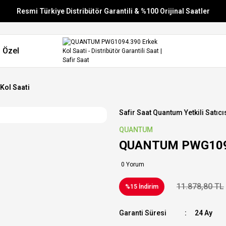
Resmi Türkiye Distribütör Garantili & %100 Orijinal Saatler
Vade Farksız 6 Taksit
 Özel
Aynı Gün Stoktan Gönderim
Ücretsiz Kargo
ol Saati
Safir Saat Quantum Yetkili Satıcı
QUANTUM
QUANTUM PWG1094.
0 Yorum
11.878,80 TL
%15 İndirim
Garanti Süresi
24 Ay