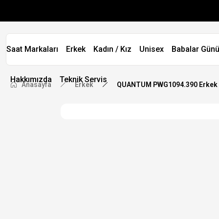
Saat Markaları
Erkek
Kadın / Kız
Unisex
Babalar Günü
Hakkımızda
Teknik Servis
Anasayfa
Erkek
QUANTUM PWG1094.390 Erkek K