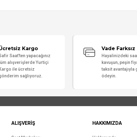
Bu ürüne ilk yorumu siz yapın!
Ücretsiz Kargo
Vade Farksız 
Safir Saat'ten yapacağınız
Hayalinizdeki sa
Yorum Yaz
tüm alışverişlerde Yurtiçi
kavuşun, peşin fiy
Kargo ile ücretsiz
taksit avantajıyla
gönderim sağlıyoruz.
ödeyin.
ALIŞVERİŞ
HAKKIMIZDA