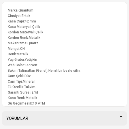
Marka:Quantum
Cinsiyet:Erkek
Kasa Çapı:42 mm
Kasa Materyali:Çelik
Kordon Materyali:Çelik
Kordon Renk:Metalik
Mekanizma:Quartz
Menşei:CN
Renk:Metalik
Yaş Grubu:Yetişkin
Web Color:Lacivert
Bakım Talimatları (Genel):Nemli bir bezle silin.
Cam Şekli:Düz
Cam Tipi:Mineral
Ek Özellik:Takvim
Garanti Süresi:2 Yıl
Kasa Renk:Metalik
Su Geçirmezlik:10 ATM
YORUMLAR