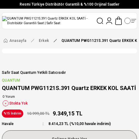
Resmi Türkiye Distribütör Garantili & %100 Orijinal Saatler
Vade Farksız 6 Taksit
Aynı Gün Stoktan Gönderim
Ücretsiz Kargo
Anasayfa
Erkek
QUANTUM PWG1121S.391 Quartz ERKEK KO
Safir Saat Quantum Yetkili Satıcısıdır
QUANTUM
QUANTUM PWG1121S.391 Quartz ERKEK KOL SAATİ
0 Yorum
Stokta Yok
9.349,15 TL
10.999,00 TL
%15 İndirim
Havale
8.414,23 TL (%10,00 havale indirimi)
Gelince Haber Ver