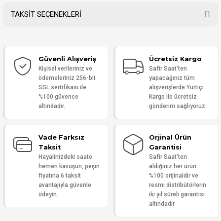
TAKSİT SEÇENEKLERİ
Bu ürüne ilk yorumu siz yapın!
Güvenli Alışveriş
Ücretsiz Kargo
Yorum Yaz
Kişisel verileriniz ve
Safir Saat'ten
ödemeleriniz 256-bit
yapacağınız tüm
SSL sertifikası ile
alışverişlerde Yurtiçi
%100 güvence
Kargo ile ücretsiz
altındadır.
gönderim sağlıyoruz.
Vade Farksız
Orjinal Ürün
Taksit
Garantisi
Hayalinizdeki saate
Safir Saat'ten
hemen kavuşun, peşin
aldığınız her ürün
fiyatına 6 taksit
%100 orijinaldir ve
avantajıyla güvenle
resmi distribütörlerin
ödeyin.
iki yıl süreli garantisi
altındadır