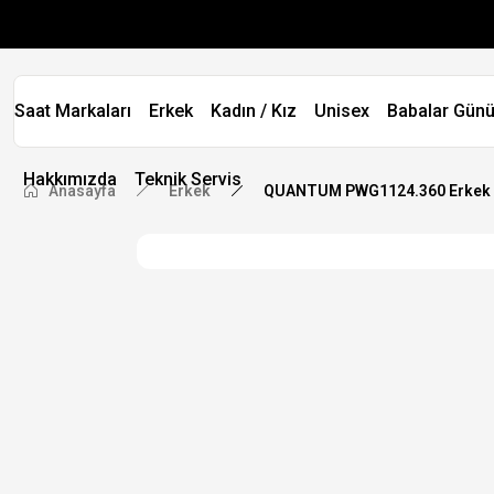
Saat Markaları
Erkek
Kadın / Kız
Unisex
Babalar Günü
Hakkımızda
Teknik Servis
Anasayfa
Erkek
QUANTUM PWG1124.360 Erkek K