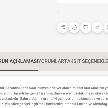
RÜN AÇIKLAMASI
YORUMLAR
TAKSİT SEÇENEKLE
arantisi Safir Saat, bünyesinde yer alan tüm saat markalarının yetkil
derilir. Garanti belgeniz tarafımızdan kaşelenip ıslak imzalı olarak ha
ize ulaştırılır. Satın aldığınız ürünü 14 gün içerisinde koşulsuz ve ücr
izi yüz yüze gerçekleştirmek isterseniz; İstanbul Ümraniye Alemdağ C