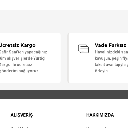
Bu ürüne ilk yorumu siz yapın!
Ücretsiz Kargo
Vade Farksız 
Safir Saat'ten yapacağınız
Hayalinizdeki sa
Yorum Yaz
tüm alışverişlerde Yurtiçi
kavuşun, peşin fiy
Kargo ile ücretsiz
taksit avantajıyla
gönderim sağlıyoruz.
ödeyin.
ALIŞVERİŞ
HAKKIMIZDA