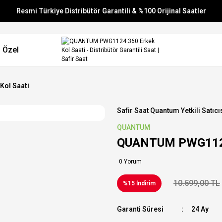
Resmi Türkiye Distribütör Garantili & %100 Orijinal Saatler
Vade Farksız 6 Taksit
 Özel
Aynı Gün Stoktan Gönderim
Ücretsiz Kargo
ol Saati
Safir Saat Quantum Yetkili Satıcı
QUANTUM
QUANTUM PWG1124.
0 Yorum
10.599,00 TL
%15 İndirim
Garanti Süresi
24 Ay