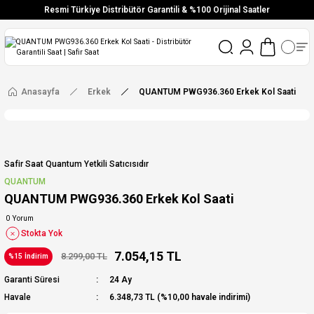
Resmi Türkiye Distribütör Garantili & %100 Orijinal Saatler
Vade Farksız 6 Taksit
Aynı Gün Stoktan Gönderim
Ücretsiz Kargo
Anasayfa
Erkek
QUANTUM PWG936.360 Erkek Kol Saati
Safir Saat Quantum Yetkili Satıcısıdır
QUANTUM
QUANTUM PWG936.360 Erkek Kol Saati
0 Yorum
Stokta Yok
7.054,15 TL
8.299,00 TL
%15 İndirim
Garanti Süresi
24 Ay
Havale
6.348,73 TL (%10,00 havale indirimi)