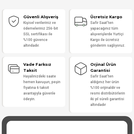
Güvenli Alışveriş
Ücretsiz Kargo
Yorum Yaz
Kişisel verileriniz ve
Safir Saat'ten
ödemeleriniz 256-bit
yapacağınız tüm
SSL sertifikası ile
alışverişlerde Yurtiçi
%100 güvence
Kargo ile ücretsiz
altındadır.
gönderim sağlıyoruz.
Vade Farksız
Orjinal Ürün
Taksit
Garantisi
Hayalinizdeki saate
Safir Saat'ten
hemen kavuşun, peşin
aldığınız her ürün
fiyatına 6 taksit
%100 orijinaldir ve
avantajıyla güvenle
resmi distribütörlerin
ödeyin.
iki yıl süreli garantisi
altındadır