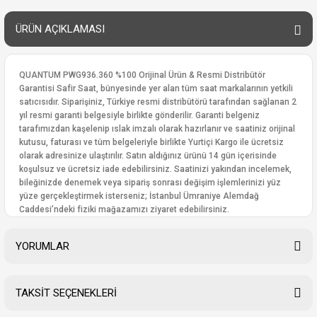
ÜRÜN AÇIKLAMASI
QUANTUM PWG936.360 %100 Orijinal Ürün & Resmi Distribütör
Garantisi Safir Saat, bünyesinde yer alan tüm saat markalarının yetkili
satıcısıdır. Siparişiniz, Türkiye resmi distribütörü tarafından sağlanan 2
yıl resmi garanti belgesiyle birlikte gönderilir. Garanti belgeniz
tarafımızdan kaşelenip ıslak imzalı olarak hazırlanır ve saatiniz orijinal
kutusu, faturası ve tüm belgeleriyle birlikte Yurtiçi Kargo ile ücretsiz
olarak adresinize ulaştırılır. Satın aldığınız ürünü 14 gün içerisinde
koşulsuz ve ücretsiz iade edebilirsiniz. Saatinizi yakından incelemek,
bileğinizde denemek veya sipariş sonrası değişim işlemlerinizi yüz
yüze gerçekleştirmek isterseniz; İstanbul Ümraniye Alemdağ
Caddesi’ndeki fiziki mağazamızı ziyaret edebilirsiniz.
YORUMLAR
TAKSİT SEÇENEKLERİ
Bu ürüne ilk yorumu siz yapın!