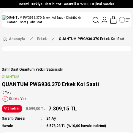
Resmi Türkiye Distribütör Garantili & %100 Orijinal Saatler
Vade Farksız 6 Taksit
Aynı Gün Stoktan Gönderim
Ücretsiz Kargo
Anasayfa
Erkek
QUANTUM PWG936.370 Erkek Kol Saati
Safir Saat Quantum Yetkili Satıcısıdır
QUANTUM
QUANTUM PWG936.370 Erkek Kol Saati
0 Yorum
Stokta Yok
7.309,15 TL
8.599,00 TL
%15 İndirim
Garanti Süresi
24 Ay
Havale
6.578,23 TL (%10,00 havale indirimi)