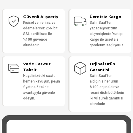
Güvenli Alışveriş
Ücretsiz Kargo
Yorum Yaz
Kişisel verileriniz ve
Safir Saat'ten
ödemeleriniz 256-bit
yapacağınız tüm
SSL sertifikası ile
alışverişlerde Yurtiçi
%100 güvence
Kargo ile ücretsiz
altındadır.
gönderim sağlıyoruz.
Vade Farksız
Orjinal Ürün
Taksit
Garantisi
Hayalinizdeki saate
Safir Saat'ten
hemen kavuşun, peşin
aldığınız her ürün
fiyatına 6 taksit
%100 orijinaldir ve
avantajıyla güvenle
resmi distribütörlerin
ödeyin.
iki yıl süreli garantisi
altındadır