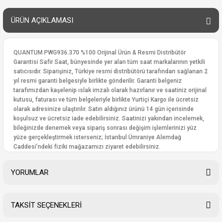
ÜRÜN AÇIKLAMASI
QUANTUM PWG936.370 %100 Orijinal Ürün & Resmi Distribütör
Garantisi Safir Saat, bünyesinde yer alan tüm saat markalarının yetkili
satıcısıdır. Siparişiniz, Türkiye resmi distribütörü tarafından sağlanan 2
yıl resmi garanti belgesiyle birlikte gönderilir. Garanti belgeniz
tarafımızdan kaşelenip ıslak imzalı olarak hazırlanır ve saatiniz orijinal
kutusu, faturası ve tüm belgeleriyle birlikte Yurtiçi Kargo ile ücretsiz
olarak adresinize ulaştırılır. Satın aldığınız ürünü 14 gün içerisinde
koşulsuz ve ücretsiz iade edebilirsiniz. Saatinizi yakından incelemek,
bileğinizde denemek veya sipariş sonrası değişim işlemlerinizi yüz
yüze gerçekleştirmek isterseniz; İstanbul Ümraniye Alemdağ
Caddesi’ndeki fiziki mağazamızı ziyaret edebilirsiniz.
YORUMLAR
TAKSİT SEÇENEKLERİ
Bu ürüne ilk yorumu siz yapın!