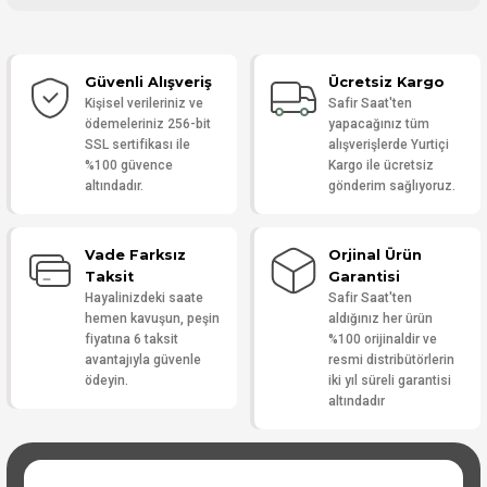
Bu ürüne ilk yorumu siz yapın!
Güvenli Alışveriş
Ücretsiz Kargo
Yorum Yaz
Kişisel verileriniz ve
Safir Saat'ten
ödemeleriniz 256-bit
yapacağınız tüm
SSL sertifikası ile
alışverişlerde Yurtiçi
%100 güvence
Kargo ile ücretsiz
altındadır.
gönderim sağlıyoruz.
Vade Farksız
Orjinal Ürün
Taksit
Garantisi
Hayalinizdeki saate
Safir Saat'ten
hemen kavuşun, peşin
aldığınız her ürün
fiyatına 6 taksit
%100 orijinaldir ve
avantajıyla güvenle
resmi distribütörlerin
ödeyin.
iki yıl süreli garantisi
altındadır