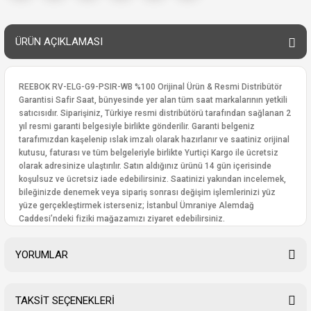
ÜRÜN AÇIKLAMASI
REEBOK RV-ELG-G9-PSIR-WB %100 Orijinal Ürün & Resmi Distribütör
Garantisi Safir Saat, bünyesinde yer alan tüm saat markalarının yetkili
satıcısıdır. Siparişiniz, Türkiye resmi distribütörü tarafından sağlanan 2
yıl resmi garanti belgesiyle birlikte gönderilir. Garanti belgeniz
tarafımızdan kaşelenip ıslak imzalı olarak hazırlanır ve saatiniz orijinal
kutusu, faturası ve tüm belgeleriyle birlikte Yurtiçi Kargo ile ücretsiz
olarak adresinize ulaştırılır. Satın aldığınız ürünü 14 gün içerisinde
koşulsuz ve ücretsiz iade edebilirsiniz. Saatinizi yakından incelemek,
bileğinizde denemek veya sipariş sonrası değişim işlemlerinizi yüz
yüze gerçekleştirmek isterseniz; İstanbul Ümraniye Alemdağ
Caddesi’ndeki fiziki mağazamızı ziyaret edebilirsiniz.
YORUMLAR
TAKSİT SEÇENEKLERİ