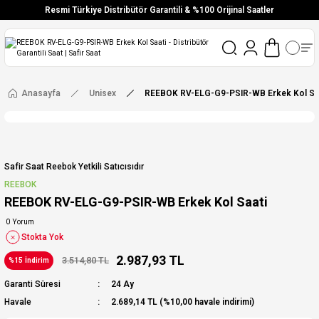
Resmi Türkiye Distribütör Garantili & %100 Orijinal Saatler
Vade Farksız 6 Taksit
Aynı Gün Stoktan Gönderim
Ücretsiz Kargo
Anasayfa
Unisex
REEBOK RV-ELG-G9-PSIR-WB Erkek Kol Sa
Safir Saat Reebok Yetkili Satıcısıdır
REEBOK
REEBOK RV-ELG-G9-PSIR-WB Erkek Kol Saati
0 Yorum
Stokta Yok
2.987,93 TL
3.514,80 TL
%15 İndirim
Garanti Süresi
24 Ay
Havale
2.689,14 TL (%10,00 havale indirimi)