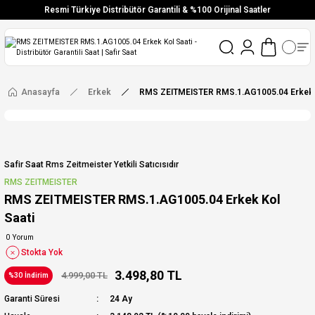
Resmi Türkiye Distribütör Garantili & %100 Orijinal Saatler
Vade Farksız 6 Taksit
Aynı Gün Stoktan Gönderim
Ücretsiz Kargo
Anasayfa
Erkek
RMS ZEITMEISTER RMS.1.AG1005.04 Erkek K
Safir Saat Rms Zeitmeister Yetkili Satıcısıdır
RMS ZEITMEISTER
RMS ZEITMEISTER RMS.1.AG1005.04 Erkek Kol
Saati
0 Yorum
Stokta Yok
3.498,80 TL
4.999,00 TL
%30 İndirim
Garanti Süresi
24 Ay