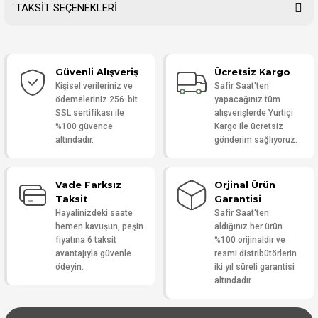
TAKSİT SEÇENEKLERİ
Bu ürüne ilk yorumu siz yapın!
Güvenli Alışveriş
Ücretsiz Kargo
Yorum Yaz
Kişisel verileriniz ve
Safir Saat'ten
ödemeleriniz 256-bit
yapacağınız tüm
SSL sertifikası ile
alışverişlerde Yurtiçi
%100 güvence
Kargo ile ücretsiz
altındadır.
gönderim sağlıyoruz.
Vade Farksız
Orjinal Ürün
Taksit
Garantisi
Hayalinizdeki saate
Safir Saat'ten
hemen kavuşun, peşin
aldığınız her ürün
fiyatına 6 taksit
%100 orijinaldir ve
avantajıyla güvenle
resmi distribütörlerin
ödeyin.
iki yıl süreli garantisi
altındadır