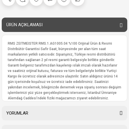
ÜRÜN AÇIKLAMASI
RMS ZEITMEISTER RMS.1.AG1005.04 %100 Orijinal Ürün & Resmi
Distribütör Garantisi Safir Saat, bünyesinde yer alan tüm saat
markalarının yetkili satıcısıdır. Siparişiniz, Türkiye resmi distribütörü
tarafından sağlanan 2 yıl resmi garanti belgesiyle birlikte gönderilir.
Garanti belgeniz tarafımızdan kaşelenip ıslak imzalı olarak hazırlanır
ve saatiniz orijinal kutusu, faturası ve tüm belgeleriyle birlikte Yurtiçi
Kargo ile ücretsiz olarak adresinize ulaştırılır. Satın aldığınız ürünü 14
gün içerisinde koşulsuz ve ücretsiz iade edebilirsiniz. Saatinizi
yakından incelemek, bileğinizde denemek veya sipariş sonrası değişim
işlemlerinizi yüz yüze gerçekleştirmek isterseniz; İstanbul Ümraniye
Alemdağ Caddesi’ndeki fiziki mağazamızı ziyaret edebilirsiniz.
YORUMLAR