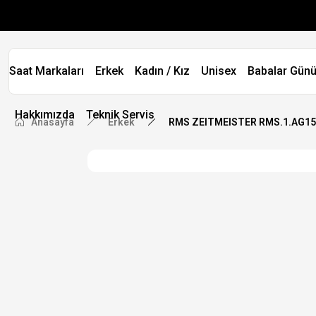
Saat Markaları
Erkek
Kadın / Kız
Unisex
Babalar Günü
Hakkımızda
Teknik Servis
Anasayfa
Erkek
RMS ZEITMEISTER RMS.1.AG1556