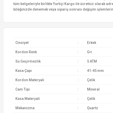
tüm belgeleriyle birlikte Yurtiçi Kargo ile ücretsiz olarak adr
bileğinizde denemek veya sipariş sonrası değişim işlemlerin
Cinsiyet
:
Erkek
Kordon Renk
:
Gri
Su Geçirmezlik
:
5 ATM
Kasa Çapı
:
41-45 mm
Kordon Materyali
:
Çelik
Cam Tipi
:
Mineral
Kasa Materyali
:
Çelik
Mekanizma
:
Quartz