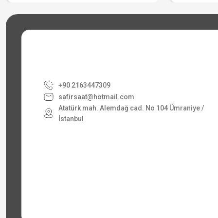
+90 2163447309
safirsaat@hotmail.com
Atatürk mah. Alemdağ cad. No 104 Ümraniye /
İstanbul