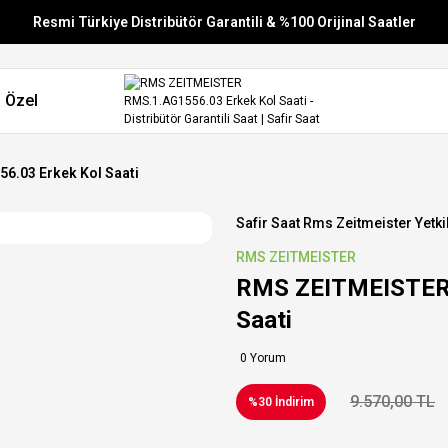
Resmi Türkiye Distribütör Garantili & %100 Orijinal Saatler
Vade Farksız 6 Taksit
 Özel
Aynı Gün Stoktan Gönderim
Ücretsiz Kargo
.03 Erkek Kol Saati
Safir Saat Rms Zeitmeister Yetkil
RMS ZEITMEISTER
RMS ZEITMEISTER 
Saati
0 Yorum
9.570,00 TL
%30 İndirim