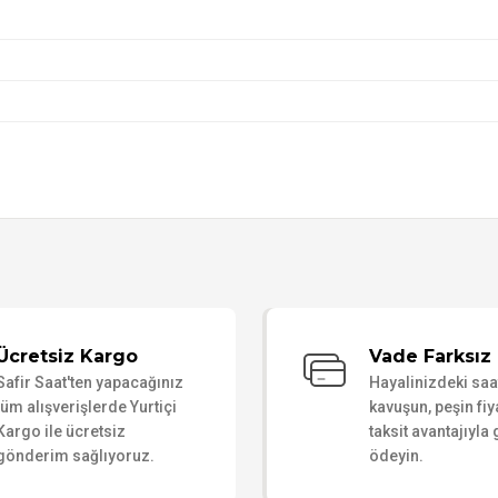
Bu ürüne ilk yorumu siz yapın!
Ücretsiz Kargo
Vade Farksız 
Safir Saat'ten yapacağınız
Hayalinizdeki sa
Yorum Yaz
tüm alışverişlerde Yurtiçi
kavuşun, peşin fiy
Kargo ile ücretsiz
taksit avantajıyla
gönderim sağlıyoruz.
ödeyin.