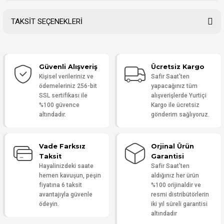
TAKSİT SEÇENEKLERİ
Bu ürüne ilk yorumu siz yapın!
Güvenli Alışveriş
Ücretsiz Kargo
Yorum Yaz
Kişisel verileriniz ve
Safir Saat'ten
ödemeleriniz 256-bit
yapacağınız tüm
SSL sertifikası ile
alışverişlerde Yurtiçi
%100 güvence
Kargo ile ücretsiz
altındadır.
gönderim sağlıyoruz.
Vade Farksız
Orjinal Ürün
Taksit
Garantisi
Hayalinizdeki saate
Safir Saat'ten
hemen kavuşun, peşin
aldığınız her ürün
fiyatına 6 taksit
%100 orijinaldir ve
avantajıyla güvenle
resmi distribütörlerin
ödeyin.
iki yıl süreli garantisi
altındadır