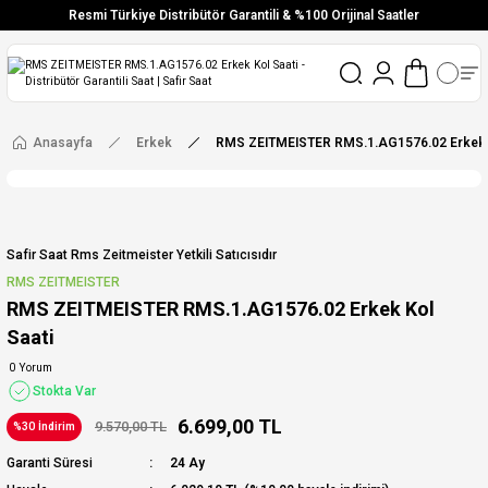
Resmi Türkiye Distribütör Garantili & %100 Orijinal Saatler
Vade Farksız 6 Taksit
Aynı Gün Stoktan Gönderim
Ücretsiz Kargo
Anasayfa
Erkek
RMS ZEITMEISTER RMS.1.AG1576.02 Erkek K
Safir Saat Rms Zeitmeister Yetkili Satıcısıdır
RMS ZEITMEISTER
RMS ZEITMEISTER RMS.1.AG1576.02 Erkek Kol
Saati
0 Yorum
Stokta Var
6.699,00 TL
9.570,00 TL
%30 İndirim
Garanti Süresi
24 Ay