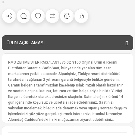
ÜRÜN AÇIKLAMASI
RMS ZEITMEISTER RMS.1.AG1576.02 %100 Orijinal Ürün & Resmi
Distribütör Garantisi Safir Saat, bünyesinde yer alan tüm saat
markalarının yetkili satıcısıdır. Siparişiniz, Türkiye resmi distribütörü
tarafından sağlanan 2 yıl resmi garanti belgesiyle birlikte gönderilir.
Garanti belgeniz tarafımızdan kaşelenip ıslak imzalı olarak hazırlanır
ve saatiniz orijinal kutusu, faturası ve tüm belgeleriyle birlikte Yurtiçi
Kargo ile ücretsiz olarak adresinize ulaştırılır. Satın aldığınız ürünü 14
gün içerisinde koşulsuz ve ücretsiz iade edebilirsiniz. Saatinizi
yakından incelemek, bileğinizde denemek veya sipariş sonrası değişim
işlemlerinizi yüz yüze gerçekleştirmek isterseniz; İstanbul Ümraniye
Alemdağ Caddesi’ndeki fiziki mağazamızı ziyaret edebilirsiniz.