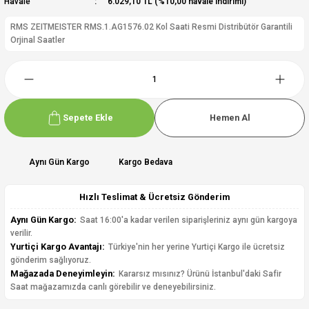
Havale
6.029,10 TL (%10,00 havale indirimi)
RMS ZEITMEISTER RMS.1.AG1576.02 Kol Saati Resmi Distribütör Garantili
Orjinal Saatler
Sepete Ekle
Hemen Al
Aynı Gün Kargo
Kargo Bedava
Hızlı Teslimat & Ücretsiz Gönderim
Aynı Gün Kargo:
Saat 16:00'a kadar verilen siparişleriniz aynı gün kargoya
verilir.
Yurtiçi Kargo Avantajı:
Türkiye'nin her yerine Yurtiçi Kargo ile ücretsiz
gönderim sağlıyoruz.
Mağazada Deneyimleyin:
Kararsız mısınız? Ürünü İstanbul'daki Safir
Saat mağazamızda canlı görebilir ve deneyebilirsiniz.