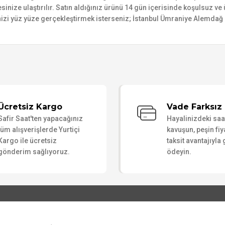
esinize ulaştırılır. Satın aldığınız ürünü 14 gün içerisinde koşulsuz v
izi yüz yüze gerçekleştirmek isterseniz; İstanbul Ümraniye Alemdağ C
Bu ürüne ilk yorumu siz yapın!
Ücretsiz Kargo
Vade Farksız 
Safir Saat'ten yapacağınız
Hayalinizdeki sa
Yorum Yaz
tüm alışverişlerde Yurtiçi
kavuşun, peşin fiy
Kargo ile ücretsiz
taksit avantajıyla
gönderim sağlıyoruz.
ödeyin.