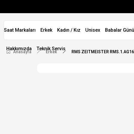
Saat Markaları
Erkek
Kadın / Kız
Unisex
Babalar Günü
Hakkımızda
Teknik Servis
Anasayfa
Erkek
RMS ZEITMEISTER RMS.1.AG1623