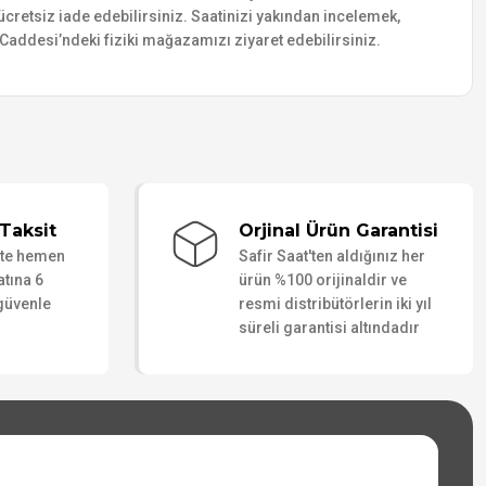
e ücretsiz iade edebilirsiniz. Saatinizi yakından incelemek,
addesi’ndeki fiziki mağazamızı ziyaret edebilirsiniz.
Taksit
Orjinal Ürün Garantisi
ate hemen
Safir Saat'ten aldığınız her
atına 6
ürün %100 orijinaldir ve
 güvenle
resmi distribütörlerin iki yıl
süreli garantisi altındadır