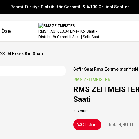
Resmi Türkiye Distribütör Garantili & %100 Orijinal Saatler
Vade Farksız 6 Taksit
 Özel
Aynı Gün Stoktan Gönderim
Ücretsiz Kargo
.04 Erkek Kol Saati
Safir Saat Rms Zeitmeister Yetkil
RMS ZEITMEISTER
RMS ZEITMEISTER 
Saati
0 Yorum
6.418,80 TL
%30 İndirim