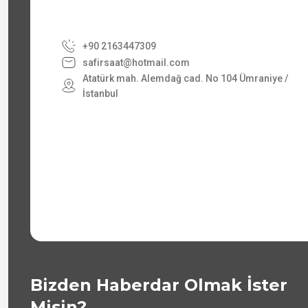
+90 2163447309
safirsaat@hotmail.com
Atatürk mah. Alemdağ cad. No 104 Ümraniye /
İstanbul
Bizden Haberdar Olmak İster
Misin?