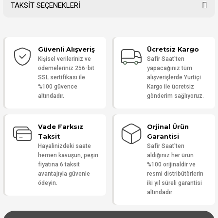
TAKSİT SEÇENEKLERİ
Bu ürüne ilk yorumu siz yapın!
Güvenli Alışveriş
Ücretsiz Kargo
Yorum Yaz
Kişisel verileriniz ve
Safir Saat'ten
ödemeleriniz 256-bit
yapacağınız tüm
SSL sertifikası ile
alışverişlerde Yurtiçi
%100 güvence
Kargo ile ücretsiz
altındadır.
gönderim sağlıyoruz.
Vade Farksız
Orjinal Ürün
Taksit
Garantisi
Hayalinizdeki saate
Safir Saat'ten
hemen kavuşun, peşin
aldığınız her ürün
fiyatına 6 taksit
%100 orijinaldir ve
avantajıyla güvenle
resmi distribütörlerin
ödeyin.
iki yıl süreli garantisi
altındadır