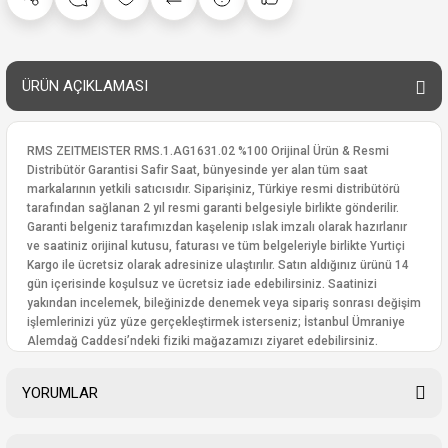
ÜRÜN AÇIKLAMASI
RMS ZEITMEISTER RMS.1.AG1631.02 %100 Orijinal Ürün & Resmi
Distribütör Garantisi Safir Saat, bünyesinde yer alan tüm saat
markalarının yetkili satıcısıdır. Siparişiniz, Türkiye resmi distribütörü
tarafından sağlanan 2 yıl resmi garanti belgesiyle birlikte gönderilir.
Garanti belgeniz tarafımızdan kaşelenip ıslak imzalı olarak hazırlanır
ve saatiniz orijinal kutusu, faturası ve tüm belgeleriyle birlikte Yurtiçi
Kargo ile ücretsiz olarak adresinize ulaştırılır. Satın aldığınız ürünü 14
gün içerisinde koşulsuz ve ücretsiz iade edebilirsiniz. Saatinizi
yakından incelemek, bileğinizde denemek veya sipariş sonrası değişim
işlemlerinizi yüz yüze gerçekleştirmek isterseniz; İstanbul Ümraniye
Alemdağ Caddesi’ndeki fiziki mağazamızı ziyaret edebilirsiniz.
YORUMLAR