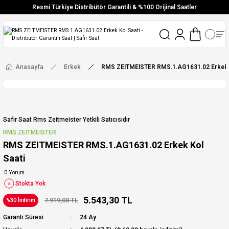
Resmi Türkiye Distribütör Garantili & %100 Orijinal Saatler
Vade Farksız 6 Taksit
Aynı Gün Stoktan Gönderim
Ücretsiz Kargo
Anasayfa
Erkek
RMS ZEITMEISTER RMS.1.AG1631.02 Erkek K
Safir Saat Rms Zeitmeister Yetkili Satıcısıdır
RMS ZEITMEISTER
RMS ZEITMEISTER RMS.1.AG1631.02 Erkek Kol
Saati
0 Yorum
Stokta Yok
5.543,30 TL
7.919,00 TL
%30 İndirim
Garanti Süresi
24 Ay