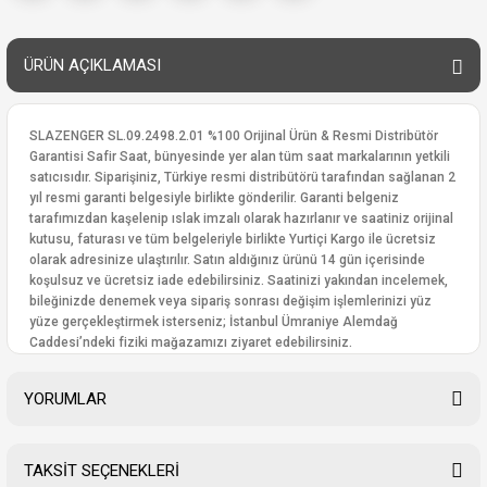
ÜRÜN AÇIKLAMASI
SLAZENGER SL.09.2498.2.01 %100 Orijinal Ürün & Resmi Distribütör
Garantisi Safir Saat, bünyesinde yer alan tüm saat markalarının yetkili
satıcısıdır. Siparişiniz, Türkiye resmi distribütörü tarafından sağlanan 2
yıl resmi garanti belgesiyle birlikte gönderilir. Garanti belgeniz
tarafımızdan kaşelenip ıslak imzalı olarak hazırlanır ve saatiniz orijinal
kutusu, faturası ve tüm belgeleriyle birlikte Yurtiçi Kargo ile ücretsiz
olarak adresinize ulaştırılır. Satın aldığınız ürünü 14 gün içerisinde
koşulsuz ve ücretsiz iade edebilirsiniz. Saatinizi yakından incelemek,
bileğinizde denemek veya sipariş sonrası değişim işlemlerinizi yüz
yüze gerçekleştirmek isterseniz; İstanbul Ümraniye Alemdağ
Caddesi’ndeki fiziki mağazamızı ziyaret edebilirsiniz.
YORUMLAR
TAKSİT SEÇENEKLERİ