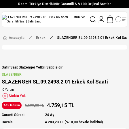
Resmi Türkiye Distribütör Garantili & %100 Orijinal Saatler
Vade Farksız 6 Taksit
Aynı Gün Stoktan Gönderim
Ücretsiz Kargo
Anasayfa
Erkek
SLAZENGER SL.09.2498.2.01 Erkek Kol Saat
Safir Saat Slazenger Yetkili Satıcısıdır
SLAZENGER
SLAZENGER SL.09.2498.2.01 Erkek Kol Saati
0 Yorum
Stokta Yok
4.759,15 TL
5.599,00 TL
%15 İndirim
Garanti Süresi
24 Ay
Havale
4.283,23 TL (%10,00 havale indirimi)