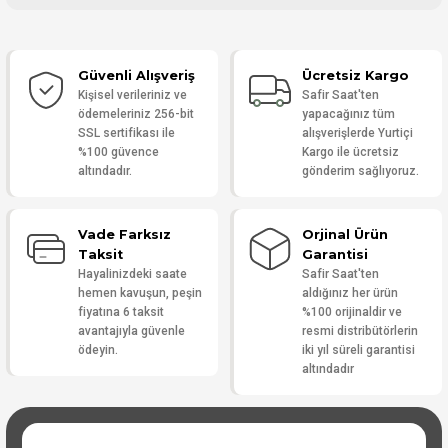
Bu ürüne ilk yorumu siz yapın!
Güvenli Alışveriş
Ücretsiz Kargo
Yorum Yaz
Kişisel verileriniz ve
Safir Saat'ten
ödemeleriniz 256-bit
yapacağınız tüm
SSL sertifikası ile
alışverişlerde Yurtiçi
%100 güvence
Kargo ile ücretsiz
altındadır.
gönderim sağlıyoruz.
Vade Farksız
Orjinal Ürün
Taksit
Garantisi
Hayalinizdeki saate
Safir Saat'ten
hemen kavuşun, peşin
aldığınız her ürün
fiyatına 6 taksit
%100 orijinaldir ve
avantajıyla güvenle
resmi distribütörlerin
ödeyin.
iki yıl süreli garantisi
altındadır