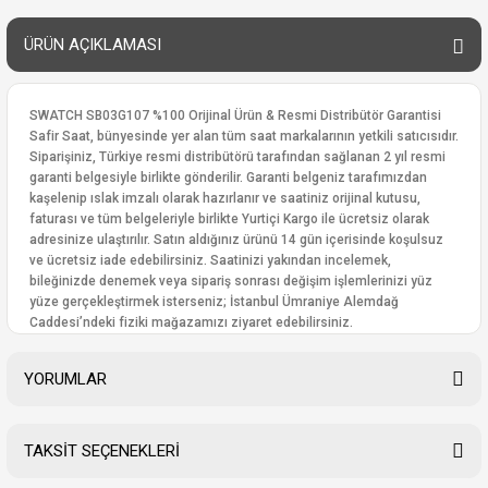
ÜRÜN AÇIKLAMASI
SWATCH SB03G107 %100 Orijinal Ürün & Resmi Distribütör Garantisi
Safir Saat, bünyesinde yer alan tüm saat markalarının yetkili satıcısıdır.
Siparişiniz, Türkiye resmi distribütörü tarafından sağlanan 2 yıl resmi
garanti belgesiyle birlikte gönderilir. Garanti belgeniz tarafımızdan
kaşelenip ıslak imzalı olarak hazırlanır ve saatiniz orijinal kutusu,
faturası ve tüm belgeleriyle birlikte Yurtiçi Kargo ile ücretsiz olarak
adresinize ulaştırılır. Satın aldığınız ürünü 14 gün içerisinde koşulsuz
ve ücretsiz iade edebilirsiniz. Saatinizi yakından incelemek,
bileğinizde denemek veya sipariş sonrası değişim işlemlerinizi yüz
yüze gerçekleştirmek isterseniz; İstanbul Ümraniye Alemdağ
Caddesi’ndeki fiziki mağazamızı ziyaret edebilirsiniz.
YORUMLAR
TAKSİT SEÇENEKLERİ
Bu ürüne ilk yorumu siz yapın!