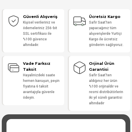
Güvenli Alışveriş
Ücretsiz Kargo
Yorum Yaz
Kişisel verileriniz ve
Safir Saat'ten
ödemeleriniz 256-bit
yapacağınız tüm
SSL sertifikası ile
alışverişlerde Yurtiçi
%100 güvence
Kargo ile ücretsiz
altındadır.
gönderim sağlıyoruz.
Vade Farksız
Orjinal Ürün
Taksit
Garantisi
Hayalinizdeki saate
Safir Saat'ten
hemen kavuşun, peşin
aldığınız her ürün
fiyatına 6 taksit
%100 orijinaldir ve
avantajıyla güvenle
resmi distribütörlerin
ödeyin.
iki yıl süreli garantisi
altındadır