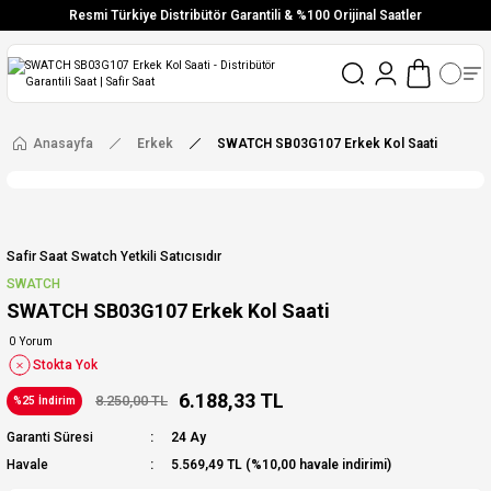
Resmi Türkiye Distribütör Garantili & %100 Orijinal Saatler
Vade Farksız 6 Taksit
Aynı Gün Stoktan Gönderim
Ücretsiz Kargo
Anasayfa
Erkek
SWATCH SB03G107 Erkek Kol Saati
Safir Saat Swatch Yetkili Satıcısıdır
SWATCH
SWATCH SB03G107 Erkek Kol Saati
0 Yorum
Stokta Yok
6.188,33 TL
8.250,00 TL
%25 İndirim
Garanti Süresi
24 Ay
Havale
5.569,49 TL (%10,00 havale indirimi)