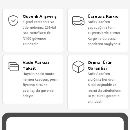
Güvenli Alışveriş
Ücretsiz Kargo
Yorum Yaz
Kişisel verileriniz ve
Safir Saat'ten
ödemeleriniz 256-bit
yapacağınız tüm
SSL sertifikası ile
alışverişlerde Yurtiçi
%100 güvence
Kargo ile ücretsiz
altındadır.
gönderim sağlıyoruz.
Vade Farksız
Orjinal Ürün
Taksit
Garantisi
Hayalinizdeki saate
Safir Saat'ten
hemen kavuşun, peşin
aldığınız her ürün
fiyatına 6 taksit
%100 orijinaldir ve
avantajıyla güvenle
resmi distribütörlerin
ödeyin.
iki yıl süreli garantisi
altındadır