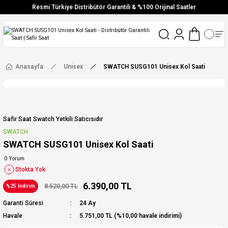
Resmi Türkiye Distribütör Garantili & %100 Orijinal Saatler
Vade Farksız 6 Taksit
Aynı Gün Stoktan Gönderim
Ücretsiz Kargo
Anasayfa
Unisex
SWATCH SUSG101 Unisex Kol Saati
Safir Saat Swatch Yetkili Satıcısıdır
SWATCH
SWATCH SUSG101 Unisex Kol Saati
0 Yorum
Stokta Yok
6.390,00 TL
8.520,00 TL
%25 İndirim
Garanti Süresi
24 Ay
Havale
5.751,00 TL (%10,00 havale indirimi)