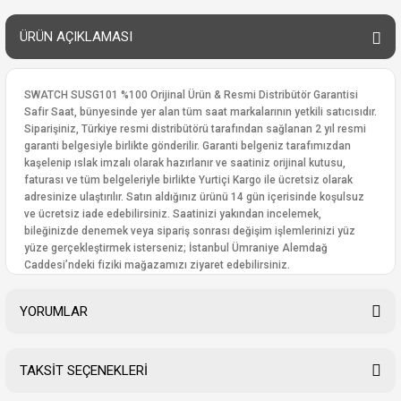
ÜRÜN AÇIKLAMASI
SWATCH SUSG101 %100 Orijinal Ürün & Resmi Distribütör Garantisi
Safir Saat, bünyesinde yer alan tüm saat markalarının yetkili satıcısıdır.
Siparişiniz, Türkiye resmi distribütörü tarafından sağlanan 2 yıl resmi
garanti belgesiyle birlikte gönderilir. Garanti belgeniz tarafımızdan
kaşelenip ıslak imzalı olarak hazırlanır ve saatiniz orijinal kutusu,
faturası ve tüm belgeleriyle birlikte Yurtiçi Kargo ile ücretsiz olarak
adresinize ulaştırılır. Satın aldığınız ürünü 14 gün içerisinde koşulsuz
ve ücretsiz iade edebilirsiniz. Saatinizi yakından incelemek,
bileğinizde denemek veya sipariş sonrası değişim işlemlerinizi yüz
yüze gerçekleştirmek isterseniz; İstanbul Ümraniye Alemdağ
Caddesi’ndeki fiziki mağazamızı ziyaret edebilirsiniz.
YORUMLAR
TAKSİT SEÇENEKLERİ
Bu ürüne ilk yorumu siz yapın!