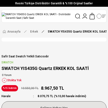
Resmi Türkiye Distribütör Garantili & %100 Orijinal Saatler
Vade Farksız 6 Taksit
Aynı Gün Stoktan Gönderim
Ücretsiz Kargo
Anasayfa
Erkek
SWATCH YIS435G Quartz ERKEK KOL SAATİ
Safir Saat Swatch Yetkili Satıcısıdır
SWATCH
SWATCH YIS435G Quartz ERKEK KOL SAATİ
0 Yorum
Stokta Yok
8.967,50 TL
10.550,00 TL
%15 İndirim
Havale
8.070,75 TL (%10,00 havale indirimi)
Gelince Haber Ver