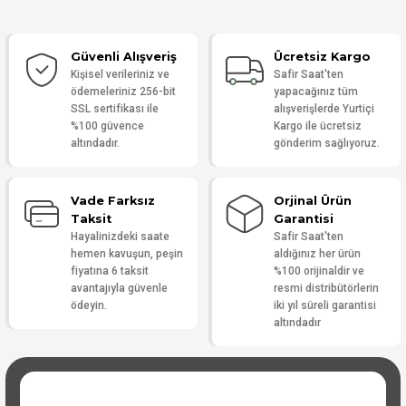
Bu ürüne ilk yorumu siz yapın!
Güvenli Alışveriş
Ücretsiz Kargo
Yorum Yaz
Kişisel verileriniz ve
Safir Saat'ten
ödemeleriniz 256-bit
yapacağınız tüm
SSL sertifikası ile
alışverişlerde Yurtiçi
%100 güvence
Kargo ile ücretsiz
altındadır.
gönderim sağlıyoruz.
Vade Farksız
Orjinal Ürün
Taksit
Garantisi
Hayalinizdeki saate
Safir Saat'ten
hemen kavuşun, peşin
aldığınız her ürün
fiyatına 6 taksit
%100 orijinaldir ve
avantajıyla güvenle
resmi distribütörlerin
ödeyin.
iki yıl süreli garantisi
altındadır