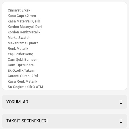
Cinsiyet:Erkek
Kasa Çapı:42 mm
Kasa Materyali:Çelik
Kordon Materyali:Deri
Kordon Renk:Metalik
Marka:Swatch
Mekanizma:Quartz
Renk:Metalik
Yaş Grubu:Genç
Cam Şekli:Bombeli
Cam Tipi:Mineral
Ek Özellik:Takvim
Garanti Süresi:2 Yıl
Kasa Renk:Metalik
Su Geçirmezlik:3 ATM
YORUMLAR
TAKSİT SEÇENEKLERİ