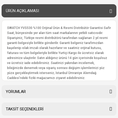
ÜRÜN AÇIKLAMASI
SWATCH YVS530 %100 Orijinal Ürün & Resmi Distribütör Garantisi Safir
Saat, bünyesinde yer alan tüm saat markalarının yetkili satıcısıdır.
Siparişiniz, Türkiye resmi distribütörü tarafından sağlanan 2 yıl resmi
garanti belgesiyle birlikte gönderilir. Garanti belgeniz tarafımızdan
kaşelenip ıslak imzalı olarak hazırlanır ve saatiniz orijinal kutusu,
faturası ve tüm belgeleriyle birlikte Yurtiçi Kargo ile ücretsiz olarak
adresinize ulaştırılır. Satın aldığınız ürünü 14 gün içerisinde koşulsuz
ve ücretsiz iade edebilirsiniz. Saatinizi yakından incelemek,
bileğinizde denemek veya sipariş sonrası değişim işlemlerinizi yüz
yüze gerçekleştirmek isterseniz; İstanbul Ümraniye Alemdağ
Caddesi’ndeki fiziki mağazamızı ziyaret edebilirsiniz.
YORUMLAR
TAKSİT SEÇENEKLERİ
Bu ürüne ilk yorumu siz yapın!