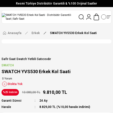
Resmi Türkiye Distribütör Garantili & %100 Orijinal Saatler
Vade Farksız 6 Taksit
Aynı Gün Stoktan Gönderim
Ücretsiz Kargo
Anasayfa
Erkek
SWATCH YVS530 Erkek Kol Saati
Safir Saat Swatch Yetkili Satıcısıdır
SWATCH
SWATCH YVS530 Erkek Kol Saati
0 Yorum
Stokta Yok
9.810,00 TL
13.080,00 TL
%25 İndirim
Garanti Süresi
24 Ay
Havale
8.829,00 TL (%10,00 havale indirimi)