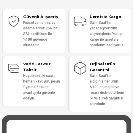
Güvenli Alışveriş
Ücretsiz Kargo
Yorum Yaz
Kişisel verileriniz ve
Safir Saat'ten
ödemeleriniz 256-bit
yapacağınız tüm
SSL sertifikası ile
alışverişlerde Yurtiçi
%100 güvence
Kargo ile ücretsiz
altındadır.
gönderim sağlıyoruz.
Vade Farksız
Orjinal Ürün
Taksit
Garantisi
Hayalinizdeki saate
Safir Saat'ten
hemen kavuşun, peşin
aldığınız her ürün
fiyatına 6 taksit
%100 orijinaldir ve
avantajıyla güvenle
resmi distribütörlerin
ödeyin.
iki yıl süreli garantisi
altındadır