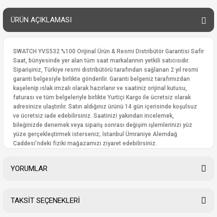
ÜRÜN AÇIKLAMASI
SWATCH YVS532 %100 Orijinal Ürün & Resmi Distribütör Garantisi Safir
Saat, bünyesinde yer alan tüm saat markalarının yetkili satıcısıdır.
Siparişiniz, Türkiye resmi distribütörü tarafından sağlanan 2 yıl resmi
garanti belgesiyle birlikte gönderilir. Garanti belgeniz tarafımızdan
kaşelenip ıslak imzalı olarak hazırlanır ve saatiniz orijinal kutusu,
faturası ve tüm belgeleriyle birlikte Yurtiçi Kargo ile ücretsiz olarak
adresinize ulaştırılır. Satın aldığınız ürünü 14 gün içerisinde koşulsuz
ve ücretsiz iade edebilirsiniz. Saatinizi yakından incelemek,
bileğinizde denemek veya sipariş sonrası değişim işlemlerinizi yüz
yüze gerçekleştirmek isterseniz; İstanbul Ümraniye Alemdağ
Caddesi’ndeki fiziki mağazamızı ziyaret edebilirsiniz.
YORUMLAR
TAKSİT SEÇENEKLERİ
Bu ürüne ilk yorumu siz yapın!