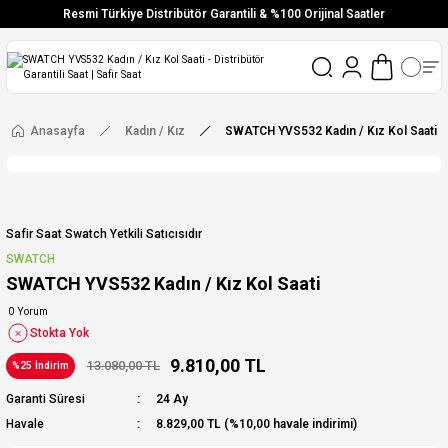
Resmi Türkiye Distribütör Garantili & %100 Orijinal Saatler
Vade Farksız 6 Taksit
Aynı Gün Stoktan Gönderim
Ücretsiz Kargo
Anasayfa
Kadın / Kız
SWATCH YVS532 Kadın / Kız Kol Saati
Safir Saat Swatch Yetkili Satıcısıdır
SWATCH
SWATCH YVS532 Kadın / Kız Kol Saati
0 Yorum
Stokta Yok
9.810,00 TL
13.080,00 TL
%25 İndirim
Garanti Süresi
24 Ay
Havale
8.829,00 TL (%10,00 havale indirimi)