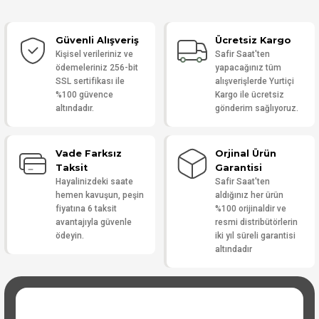
Güvenli Alışveriş
Ücretsiz Kargo
Yorum Yaz
Kişisel verileriniz ve
Safir Saat'ten
ödemeleriniz 256-bit
yapacağınız tüm
SSL sertifikası ile
alışverişlerde Yurtiçi
%100 güvence
Kargo ile ücretsiz
altındadır.
gönderim sağlıyoruz.
Vade Farksız
Orjinal Ürün
Taksit
Garantisi
Hayalinizdeki saate
Safir Saat'ten
hemen kavuşun, peşin
aldığınız her ürün
fiyatına 6 taksit
%100 orijinaldir ve
avantajıyla güvenle
resmi distribütörlerin
ödeyin.
iki yıl süreli garantisi
altındadır