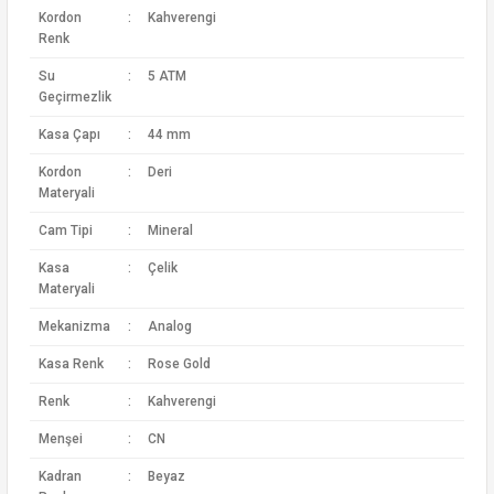
Kordon
:
Kahverengi
Renk
Su
:
5 ATM
Geçirmezlik
Kasa Çapı
:
44 mm
Kordon
:
Deri
Materyali
Cam Tipi
:
Mineral
Kasa
:
Çelik
Materyali
Mekanizma
:
Analog
Kasa Renk
:
Rose Gold
Renk
:
Kahverengi
Menşei
:
CN
Kadran
:
Beyaz