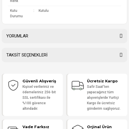
Renk
Kutu
:
Kutulu
Durumu
YORUMLAR
TAKSİT SEÇENEKLERİ
Bu ürüne ilk yorumu siz yapın!
Güvenli Alışveriş
Ücretsiz Kargo
Yorum Yaz
Kişisel verileriniz ve
Safir Saat'ten
ödemeleriniz 256-bit
yapacağınız tüm
SSL sertifikası ile
alışverişlerde Yurtiçi
%100 güvence
Kargo ile ücretsiz
altındadır.
gönderim sağlıyoruz.
Vade Farksız
Orjinal Ürün