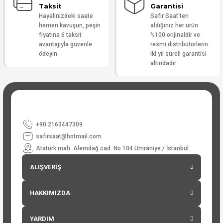
Taksit
Garantisi
Hayalinizdeki saate
Safir Saat'ten
hemen kavuşun, peşin
aldığınız her ürün
fiyatına 6 taksit
%100 orijinaldir ve
avantajıyla güvenle
resmi distribütörlerin
ödeyin.
iki yıl süreli garantisi
altındadır
+90 2163447309
safirsaat@hotmail.com
Atatürk mah. Alemdağ cad. No 104 Ümraniye / İstanbul
ALIŞVERİŞ
HAKKIMIZDA
YARDIM