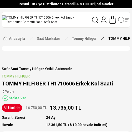
Resmi Türkiye Distribütör Garantili & %100 Orijinal Saatler
Vade Farksız 6 Taksit
Aynı Gün Stoktan Gönderim
Ücretsiz Kargo
Anasayfa
Saat Markaları
Tommy Hilfiger
TOMMY HILFIG
Safir Saat Tommy Hilfiger Yetkili Satıcısıdır
TOMMY HILFIGER
TOMMY HILFIGER TH1710606 Erkek Kol Saati
0 Yorum
Stokta Var
13.735,00 TL
16.750,00 TL
%18 İndirim
Garanti Süresi
24 Ay
Havale
12.361,50 TL (%10,00 havale indirimi)