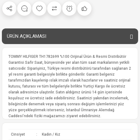
ÜRÜN AÇIKLAMASI
TOMMY HILFIGER TH1782699 %100 Orijinal Ürün & Resmi Distribütör
Garantisi Safir Saat, bünyesinde yer alan tüm saat markalarının yetkili
satıcısıdır. Siparişiniz, Türkiye resmi distribütörü tarafından sağlanan 2
yıl resmi garanti belgesiyle birlikte gönderilir. Garanti belgeniz
tarafımızdan kaşelenip ıslak imzalı olarak hazırlanır ve saatiniz orijinal
kutusu, faturası ve tüm belgeleriyle birlikte Yurtiçi Kargo ile ücretsiz
olarak adresinize ulaştırılır. Satın aldığınız ürünü 14 gün içerisinde
koşulsuz ve ücretsiz iade edebilirsiniz. Saatinizi yakından incelemek,
bileğinizde denemek veya sipariş sonrası değişim işlemlerinizi yüz
yüze gerçekleştirmek isterseniz; İstanbul Ümraniye Alemdağ
Caddesi’ndeki fiziki mağazamızı ziyaret edebilirsiniz.
Cinsiyet
:
Kadın / Kız