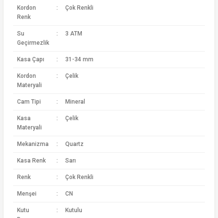
Kordon
:
Çok Renkli
Renk
Su
:
3 ATM
Geçirmezlik
Kasa Çapı
:
31-34 mm
Kordon
:
Çelik
Materyali
Cam Tipi
:
Mineral
Kasa
:
Çelik
Materyali
Mekanizma
:
Quartz
Kasa Renk
:
Sarı
Renk
:
Çok Renkli
Menşei
:
CN
Kutu
:
Kutulu