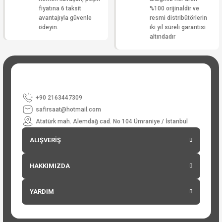
fiyatına 6 taksit
%100 orijinaldir ve
avantajıyla güvenle
resmi distribütörlerin
ödeyin.
iki yıl süreli garantisi
altındadır
+90 2163447309
safirsaat@hotmail.com
Atatürk mah. Alemdağ cad. No 104 Ümraniye / İstanbul
ALIŞVERİŞ
HAKKIMIZDA
YARDIM