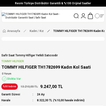
Resmi Türkiye Distribütör Garantili & %100 Orijinal Saatler
Vade Farksız 6 Taksit
Aynı Gün Stoktan Gönderim
Ücretsiz Kargo
Anasayfa
Kadın / Kız
TOMMY HILFIGER TH1782699 Kadın Kol 
Safir Saat Tommy Hilfiger Yetkili Satıcısıdır
TOMMY HILFIGER
TOMMY HILFIGER TH1782699 Kadın Kol Saati
0 Yorum
Stokta Var
9.247,00 TL
13.210,00 TL
%30 İndirim
Garanti Süresi
24 Ay
Havale
8.322,30 TL (%10,00 havale indirimi)