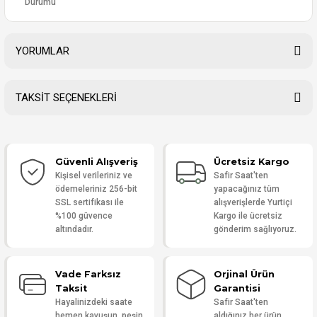
Durumu
YORUMLAR
TAKSİT SEÇENEKLERİ
Bu ürüne ilk yorumu siz yapın!
Güvenli Alışveriş
Ücretsiz Kargo
Yorum Yaz
Kişisel verileriniz ve
Safir Saat'ten
ödemeleriniz 256-bit
yapacağınız tüm
SSL sertifikası ile
alışverişlerde Yurtiçi
%100 güvence
Kargo ile ücretsiz
altındadır.
gönderim sağlıyoruz.
Vade Farksız
Orjinal Ürün
Taksit
Garantisi
Hayalinizdeki saate
Safir Saat'ten
hemen kavuşun, peşin
aldığınız her ürün