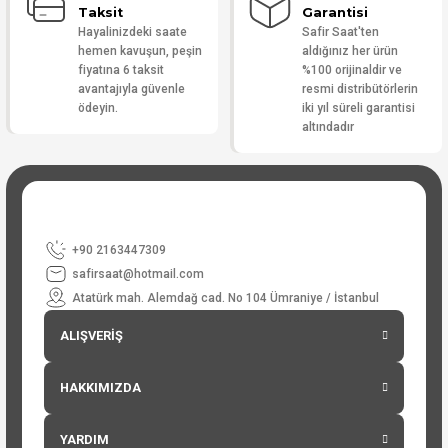
Taksit
Garantisi
Hayalinizdeki saate
Safir Saat'ten
hemen kavuşun, peşin
aldığınız her ürün
fiyatına 6 taksit
%100 orijinaldir ve
avantajıyla güvenle
resmi distribütörlerin
ödeyin.
iki yıl süreli garantisi
altındadır
+90 2163447309
safirsaat@hotmail.com
Atatürk mah. Alemdağ cad. No 104 Ümraniye / İstanbul
ALIŞVERİŞ
HAKKIMIZDA
YARDIM