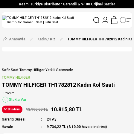
Resmi Türkiye Distribütör Garantili & %100 Orijinal Saatler
Vade Farksız 6 Taksit
Aynı Gün Stoktan Gönderim
Ücretsiz Kargo
Anasayfa
Kadın / Kız
TOMMY HILFIGER TH1782812 Kadın Kol 
Safir Saat Tommy Hilfiger Yetkili Satıcısıdır
TOMMY HILFIGER
TOMMY HILFIGER TH1782812 Kadın Kol Saati
0 Yorum
Stokta Var
10.815,80 TL
13.190,00 TL
%18 İndirim
Garanti Süresi
24 Ay
Havale
9.734,22 TL (%10,00 havale indirimi)