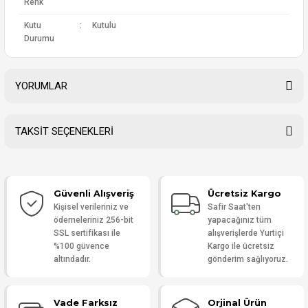
Renk
Kutu
:
Kutulu
Durumu
YORUMLAR
TAKSİT SEÇENEKLERİ
Bu ürüne ilk yorumu siz yapın!
Güvenli Alışveriş
Ücretsiz Kargo
Yorum Yaz
Kişisel verileriniz ve
Safir Saat'ten
ödemeleriniz 256-bit
yapacağınız tüm
SSL sertifikası ile
alışverişlerde Yurtiçi
%100 güvence
Kargo ile ücretsiz
altındadır.
gönderim sağlıyoruz.
Vade Farksız
Orjinal Ürün