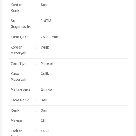
Kordon
:
Sarı
Renk
Su
:
3 ATM
Geçirmezlik
Kasa Çapı
:
26-30 mm
Kordon
:
Çelik
Materyali
Cam Tipi
:
Mineral
Kasa
:
Çelik
Materyali
Mekanizma
:
Quartz
Kasa Renk
:
Sarı
Renk
:
Sarı
Menşei
:
CN
Kadran
:
Yeşil