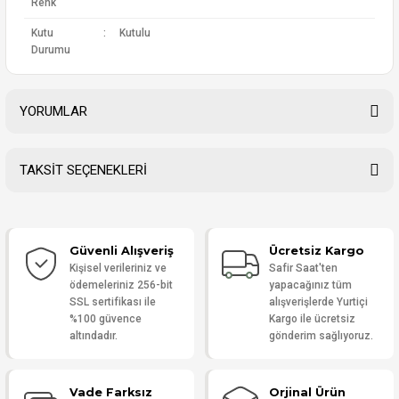
Renk
Kutu
:
Kutulu
Durumu
YORUMLAR
TAKSİT SEÇENEKLERİ
Bu ürüne ilk yorumu siz yapın!
Güvenli Alışveriş
Ücretsiz Kargo
Yorum Yaz
Kişisel verileriniz ve
Safir Saat'ten
ödemeleriniz 256-bit
yapacağınız tüm
SSL sertifikası ile
alışverişlerde Yurtiçi
%100 güvence
Kargo ile ücretsiz
altındadır.
gönderim sağlıyoruz.
Vade Farksız
Orjinal Ürün