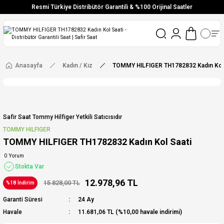
Resmi Türkiye Distribütör Garantili & %100 Orijinal Saatler
Vade Farksız 6 Taksit
Aynı Gün Stoktan Gönderim
Ücretsiz Kargo
Anasayfa
Kadın / Kız
TOMMY HILFIGER TH1782832 Kadın Kol 
Safir Saat Tommy Hilfiger Yetkili Satıcısıdır
TOMMY HILFIGER
TOMMY HILFIGER TH1782832 Kadın Kol Saati
0 Yorum
Stokta Var
12.978,96 TL
15.828,00 TL
%18 İndirim
Garanti Süresi
24 Ay
Havale
11.681,06 TL (%10,00 havale indirimi)