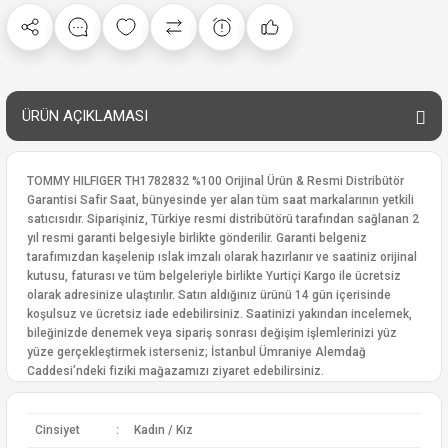
ÜRÜN AÇIKLAMASI
TOMMY HILFIGER TH1782832 %100 Orijinal Ürün & Resmi Distribütör
Garantisi Safir Saat, bünyesinde yer alan tüm saat markalarının yetkili
satıcısıdır. Siparişiniz, Türkiye resmi distribütörü tarafından sağlanan 2
yıl resmi garanti belgesiyle birlikte gönderilir. Garanti belgeniz
tarafımızdan kaşelenip ıslak imzalı olarak hazırlanır ve saatiniz orijinal
kutusu, faturası ve tüm belgeleriyle birlikte Yurtiçi Kargo ile ücretsiz
olarak adresinize ulaştırılır. Satın aldığınız ürünü 14 gün içerisinde
koşulsuz ve ücretsiz iade edebilirsiniz. Saatinizi yakından incelemek,
bileğinizde denemek veya sipariş sonrası değişim işlemlerinizi yüz
yüze gerçekleştirmek isterseniz; İstanbul Ümraniye Alemdağ
Caddesi’ndeki fiziki mağazamızı ziyaret edebilirsiniz.
Cinsiyet
:
Kadın / Kız