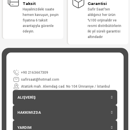
Taksit
Garantisi
Hayalinizdeki saate
Safir Saat'ten
hemen kavuşun, peşin
aldığınız her ürün
fiyatına 6 taksit
%100 orijinaldir ve
avantajıyla güvenle
resmi distribütörlerin
ödeyin.
iki yıl süreli garantisi
altındadır
+90 2163447309
safirsaat@hotmail.com
Atatürk mah. Alemdağ cad. No 104 Ümraniye / İstanbul
ALIŞVERİŞ
HAKKIMIZDA
YARDIM