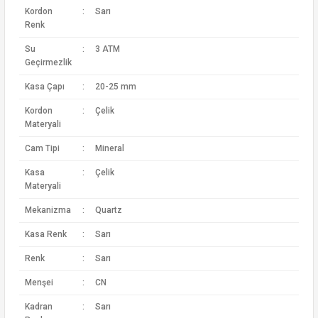
Kordon
:
Sarı
Renk
Su
:
3 ATM
Geçirmezlik
Kasa Çapı
:
20-25 mm
Kordon
:
Çelik
Materyali
Cam Tipi
:
Mineral
Kasa
:
Çelik
Materyali
Mekanizma
:
Quartz
Kasa Renk
:
Sarı
Renk
:
Sarı
Menşei
:
CN
Kadran
:
Sarı