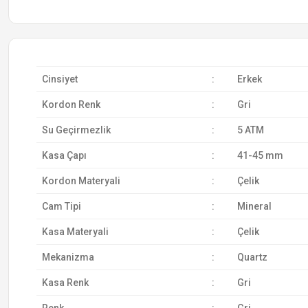
Cinsiyet
:
Erkek
Kordon Renk
:
Gri
Su Geçirmezlik
:
5 ATM
Kasa Çapı
:
41-45 mm
Kordon Materyali
:
Çelik
Cam Tipi
:
Mineral
Kasa Materyali
:
Çelik
Mekanizma
:
Quartz
Kasa Renk
:
Gri