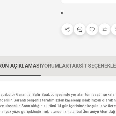
RÜN AÇIKLAMASI
YORUMLAR
TAKSİT SEÇENEKLE
bütör Garantisi Safir Saat, bünyesinde yer alan tüm saat markalarının
derilir. Garanti belgeniz tarafımızdan kaşelenip ıslak imzalı olarak ha
ize ulaştırılır. Satın aldığınız ürünü 14 gün içerisinde koşulsuz ve ücr
izi yüz yüze gerçekleştirmek isterseniz; İstanbul Ümraniye Alemdağ C