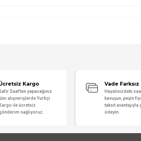
Bu ürüne ilk yorumu siz yapın!
Ücretsiz Kargo
Vade Farksız 
Safir Saat'ten yapacağınız
Hayalinizdeki sa
Yorum Yaz
tüm alışverişlerde Yurtiçi
kavuşun, peşin fiy
Kargo ile ücretsiz
taksit avantajıyla
gönderim sağlıyoruz.
ödeyin.