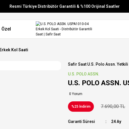
Resmi Türkiye Distribütör Garantili & %100 Orijinal Saatler
Vade Farksız 6 Taksit
 Özel
Aynı Gün Stoktan Gönderim
Ücretsiz Kargo
rkek Kol Saati
Safir Saat U.s. Polo Assn. Yetkili
U.S. POLO ASSN.
U.S. POLO ASSN. U
0 Yorum
7.690,00 TL
%25 İndirim
Garanti Süresi
24 Ay