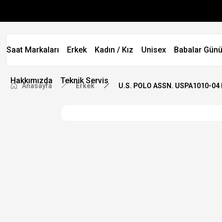
Saat Markaları
Erkek
Kadın / Kız
Unisex
Babalar Günü
Hakkımızda
Teknik Servis
Anasayfa
Erkek
U.S. POLO ASSN. USPA1010-04 E