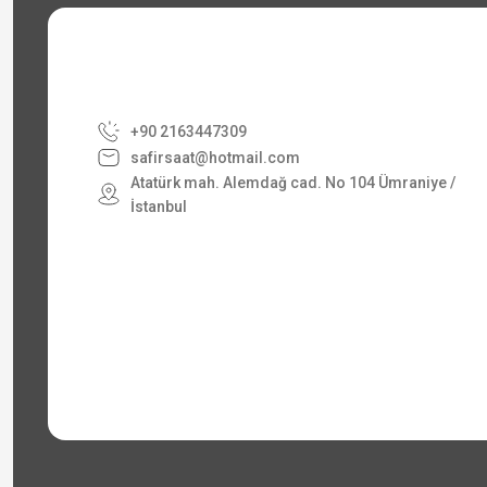
+90 2163447309
safirsaat@hotmail.com
Atatürk mah. Alemdağ cad. No 104 Ümraniye /
İstanbul