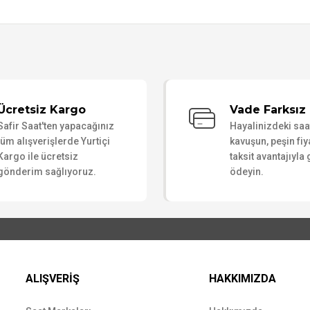
Bu ürüne ilk yorumu siz yapın!
Ücretsiz Kargo
Vade Farksız 
Safir Saat'ten yapacağınız
Hayalinizdeki sa
Yorum Yaz
tüm alışverişlerde Yurtiçi
kavuşun, peşin fiy
Kargo ile ücretsiz
taksit avantajıyla
gönderim sağlıyoruz.
ödeyin.
ALIŞVERİŞ
HAKKIMIZDA