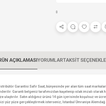
RÜN AÇIKLAMASI
YORUMLAR
TAKSİT SEÇENEKLE
bütör Garantisi Safir Saat, bünyesinde yer alan tüm saat markalarının
derilir. Garanti belgeniz tarafımızdan kaşelenip ıslak imzalı olarak ha
ize ulaştırılır. Satın aldığınız ürünü 14 gün içerisinde koşulsuz ve ücr
izi yüz yüze gerçekleştirmek isterseniz; İstanbul Ümraniye Alemdağ C