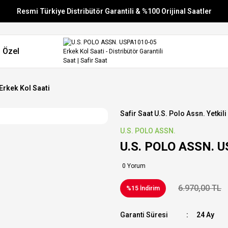
Resmi Türkiye Distribütör Garantili & %100 Orijinal Saatler
Vade Farksız 6 Taksit
 Özel
Aynı Gün Stoktan Gönderim
Ücretsiz Kargo
rkek Kol Saati
Safir Saat U.s. Polo Assn. Yetkili
U.S. POLO ASSN.
U.S. POLO ASSN. U
0 Yorum
6.970,00 TL
%15 İndirim
Garanti Süresi
24 Ay