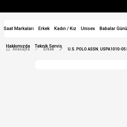
Saat Markaları
Erkek
Kadın / Kız
Unisex
Babalar Günü
Hakkımızda
Teknik Servis
Anasayfa
Erkek
U.S. POLO ASSN. USPA1010-05 E