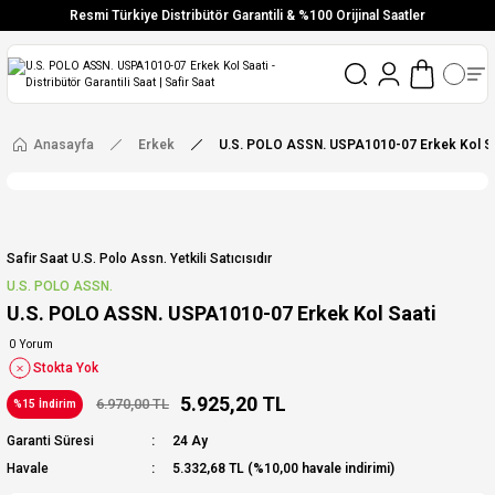
Resmi Türkiye Distribütör Garantili & %100 Orijinal Saatler
Vade Farksız 6 Taksit
Aynı Gün Stoktan Gönderim
Ücretsiz Kargo
Anasayfa
Erkek
U.S. POLO ASSN. USPA1010-07 Erkek Kol Sa
Safir Saat U.s. Polo Assn. Yetkili Satıcısıdır
U.S. POLO ASSN.
U.S. POLO ASSN. USPA1010-07 Erkek Kol Saati
0 Yorum
Stokta Yok
5.925,20 TL
6.970,00 TL
%15 İndirim
Garanti Süresi
24 Ay
Havale
5.332,68 TL (%10,00 havale indirimi)