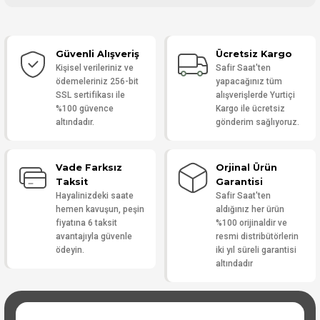
Bu ürüne ilk yorumu siz yapın!
Güvenli Alışveriş
Ücretsiz Kargo
Yorum Yaz
Kişisel verileriniz ve
Safir Saat'ten
ödemeleriniz 256-bit
yapacağınız tüm
SSL sertifikası ile
alışverişlerde Yurtiçi
%100 güvence
Kargo ile ücretsiz
altındadır.
gönderim sağlıyoruz.
Vade Farksız
Orjinal Ürün
Taksit
Garantisi
Hayalinizdeki saate
Safir Saat'ten
hemen kavuşun, peşin
aldığınız her ürün
fiyatına 6 taksit
%100 orijinaldir ve
avantajıyla güvenle
resmi distribütörlerin
ödeyin.
iki yıl süreli garantisi
altındadır