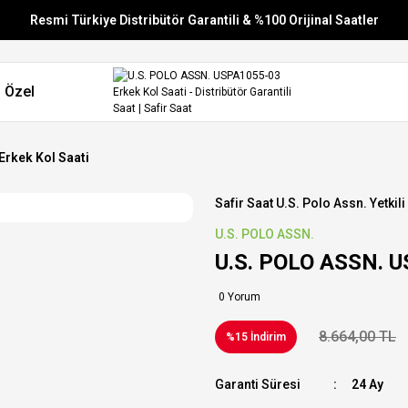
Resmi Türkiye Distribütör Garantili & %100 Orijinal Saatler
Vade Farksız 6 Taksit
 Özel
Aynı Gün Stoktan Gönderim
Ücretsiz Kargo
rkek Kol Saati
Safir Saat U.s. Polo Assn. Yetkili
U.S. POLO ASSN.
U.S. POLO ASSN. U
0 Yorum
8.664,00 TL
%15 İndirim
Garanti Süresi
24 Ay