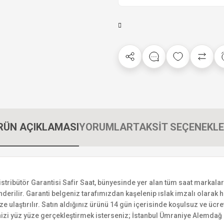
RÜN AÇIKLAMASI
YORUMLAR
TAKSİT SEÇENEKLE
bütör Garantisi Safir Saat, bünyesinde yer alan tüm saat markalarının
derilir. Garanti belgeniz tarafımızdan kaşelenip ıslak imzalı olarak ha
ize ulaştırılır. Satın aldığınız ürünü 14 gün içerisinde koşulsuz ve ücr
izi yüz yüze gerçekleştirmek isterseniz; İstanbul Ümraniye Alemdağ C