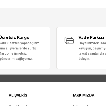
Bu ürüne ilk yorumu siz yapın!
Ücretsiz Kargo
Vade Farksız 
Safir Saat'ten yapacağınız
Hayalinizdeki sa
Yorum Yaz
tüm alışverişlerde Yurtiçi
kavuşun, peşin fiy
Kargo ile ücretsiz
taksit avantajıyla
gönderim sağlıyoruz.
ödeyin.
ALIŞVERİŞ
HAKKIMIZDA