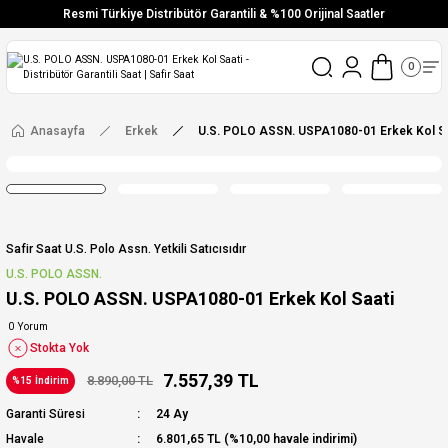
Resmi Türkiye Distribütör Garantili & %100 Orijinal Saatler
Vade Farksız 6 Taksit
0
Aynı Gün Stoktan Gönderim
Ücretsiz Kargo
Anasayfa
Erkek
U.S. POLO ASSN. USPA1080-01 Erkek Kol Sa
Safir Saat U.s. Polo Assn. Yetkili Satıcısıdır
U.S. POLO ASSN.
U.S. POLO ASSN. USPA1080-01 Erkek Kol Saati
0 Yorum
Stokta Yok
7.557,39 TL
8.890,00 TL
%15 İndirim
Garanti Süresi
24 Ay
Havale
6.801,65 TL (%10,00 havale indirimi)