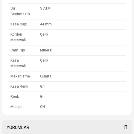
Su
:
5 ATM
Geçirmezlik
Kasa Çapı
:
44 mm
Kordon
:
Çelik
Materyali
Cam Tipi
:
Mineral
Kasa
:
Çelik
Materyali
Mekanizma
:
Quartz
Kasa Renk
:
Gri
Renk
:
Gri
Menşei
:
CN
YORUMLAR