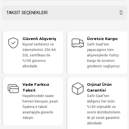
TAKSİT SEÇENEKLERİ
Bu ürüne ilk yorumu siz yapın!
Güvenli Alışveriş
Ücretsiz Kargo
Yorum Yaz
Kişisel verileriniz ve
Safir Saat'ten
ödemeleriniz 256-bit
yapacağınız tüm
SSL sertifikası ile
alışverişlerde Yurtiçi
%100 güvence
Kargo ile ücretsiz
altındadır.
gönderim sağlıyoruz.
Vade Farksız
Orjinal Ürün
Taksit
Garantisi
Hayalinizdeki saate
Safir Saat'ten
hemen kavuşun, peşin
aldığınız her ürün
fiyatına 6 taksit
%100 orijinaldir ve
avantajıyla güvenle
resmi distribütörlerin
ödeyin.
iki yıl süreli garantisi
altındadır