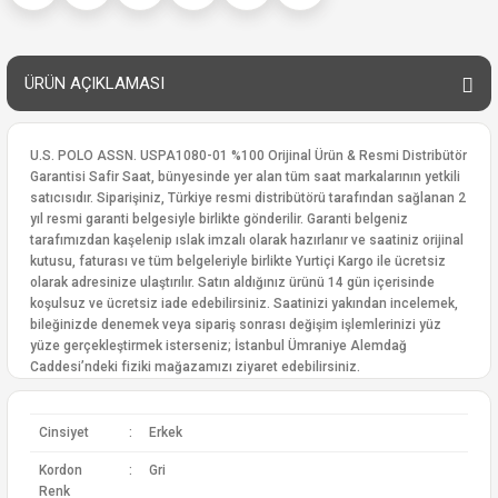
ÜRÜN AÇIKLAMASI
U.S. POLO ASSN. USPA1080-01 %100 Orijinal Ürün & Resmi Distribütör
Garantisi Safir Saat, bünyesinde yer alan tüm saat markalarının yetkili
satıcısıdır. Siparişiniz, Türkiye resmi distribütörü tarafından sağlanan 2
yıl resmi garanti belgesiyle birlikte gönderilir. Garanti belgeniz
tarafımızdan kaşelenip ıslak imzalı olarak hazırlanır ve saatiniz orijinal
kutusu, faturası ve tüm belgeleriyle birlikte Yurtiçi Kargo ile ücretsiz
olarak adresinize ulaştırılır. Satın aldığınız ürünü 14 gün içerisinde
koşulsuz ve ücretsiz iade edebilirsiniz. Saatinizi yakından incelemek,
bileğinizde denemek veya sipariş sonrası değişim işlemlerinizi yüz
yüze gerçekleştirmek isterseniz; İstanbul Ümraniye Alemdağ
Caddesi’ndeki fiziki mağazamızı ziyaret edebilirsiniz.
Cinsiyet
:
Erkek
Kordon
:
Gri
Renk