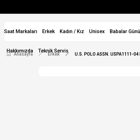
Saat Markaları
Erkek
Kadın / Kız
Unisex
Babalar Günü
Hakkımızda
Teknik Servis
Anasayfa
Erkek
U.S. POLO ASSN. USPA1111-04 E