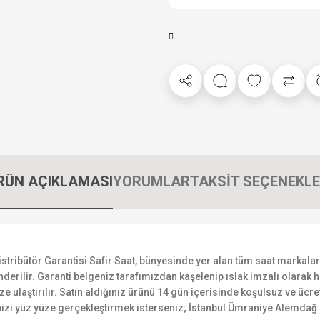
RÜN AÇIKLAMASI
YORUMLAR
TAKSİT SEÇENEKLE
bütör Garantisi Safir Saat, bünyesinde yer alan tüm saat markalarının
derilir. Garanti belgeniz tarafımızdan kaşelenip ıslak imzalı olarak ha
ize ulaştırılır. Satın aldığınız ürünü 14 gün içerisinde koşulsuz ve ücr
izi yüz yüze gerçekleştirmek isterseniz; İstanbul Ümraniye Alemdağ C