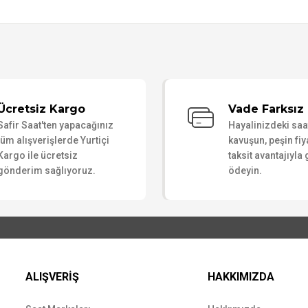
Bu ürüne ilk yorumu siz yapın!
Ücretsiz Kargo
Vade Farksız 
Safir Saat'ten yapacağınız
Hayalinizdeki sa
Yorum Yaz
tüm alışverişlerde Yurtiçi
kavuşun, peşin fiy
Kargo ile ücretsiz
taksit avantajıyla
gönderim sağlıyoruz.
ödeyin.
ALIŞVERİŞ
HAKKIMIZDA