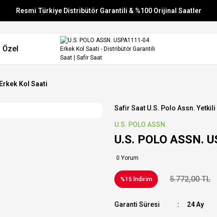
Resmi Türkiye Distribütör Garantili & %100 Orijinal Saatler
Vade Farksız 6 Taksit
 Özel
Aynı Gün Stoktan Gönderim
Ücretsiz Kargo
rkek Kol Saati
Safir Saat U.s. Polo Assn. Yetkili
U.S. POLO ASSN.
U.S. POLO ASSN. U
0 Yorum
5.772,00 TL
%15 İndirim
Garanti Süresi
24 Ay