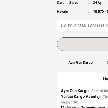
Garanti Süresi
24 Ay
Havale
10.070,46
U.S. POLO ASSN. USPA1115-03 K
Aynı Gün Kargo
Hı
Aynı Gün Kargo:
Saat 16:00'
Yurtiçi Kargo Avantajı:
Tür
sağlıyoruz.
Mağazada Deneyimleyin: