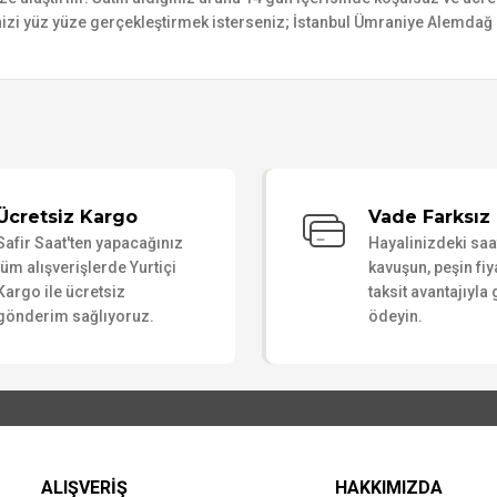
izi yüz yüze gerçekleştirmek isterseniz; İstanbul Ümraniye Alemdağ C
Bu ürüne ilk yorumu siz yapın!
Ücretsiz Kargo
Vade Farksız 
Safir Saat'ten yapacağınız
Hayalinizdeki sa
Yorum Yaz
tüm alışverişlerde Yurtiçi
kavuşun, peşin fiy
Kargo ile ücretsiz
taksit avantajıyla
gönderim sağlıyoruz.
ödeyin.
ALIŞVERİŞ
HAKKIMIZDA