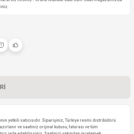
iniz.
Rİ
 yetkili satıcısıdır. Siparişiniz, Türkiye resmi distribütörü
zırlanır ve saatiniz orijinal kutusu, faturası ve tüm
etsiz iade edebilirsiniz. Saatinizi yakından incelemek,