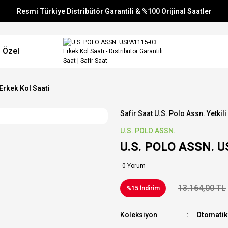
Resmi Türkiye Distribütör Garantili & %100 Orijinal Saatler
Vade Farksız 6 Taksit
 Özel
Aynı Gün Stoktan Gönderim
Ücretsiz Kargo
rkek Kol Saati
Safir Saat U.s. Polo Assn. Yetkili
U.S. POLO ASSN.
U.S. POLO ASSN. U
0 Yorum
13.164,00 TL
%15 İndirim
Koleksiyon
Otomatik