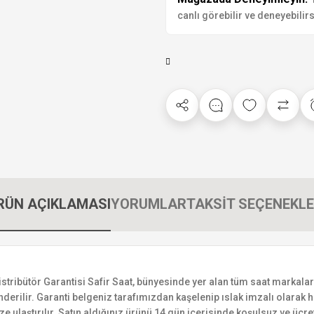
canlı görebilir ve deneyebilirs
RÜN AÇIKLAMASI
YORUMLAR
TAKSİT SEÇENEKLE
bütör Garantisi Safir Saat, bünyesinde yer alan tüm saat markalarının
derilir. Garanti belgeniz tarafımızdan kaşelenip ıslak imzalı olarak ha
ize ulaştırılır. Satın aldığınız ürünü 14 gün içerisinde koşulsuz ve ücr