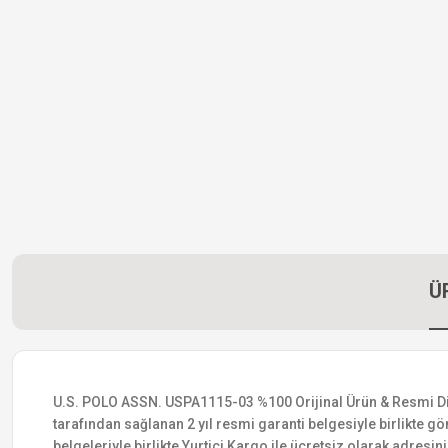
Ü
U.S. POLO ASSN. USPA1115-03 %100 Orijinal Ürün & Resmi Distri
tarafından sağlanan 2 yıl resmi garanti belgesiyle birlikte gön
belgeleriyle birlikte Yurtiçi Kargo ile ücretsiz olarak adresin