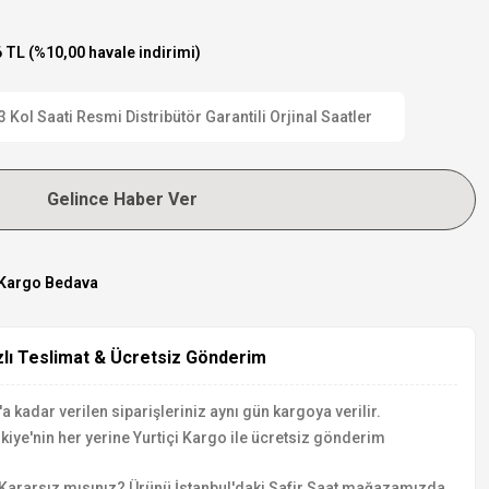
 TL (%10,00 havale indirimi)
ol Saati Resmi Distribütör Garantili Orjinal Saatler
Gelince Haber Ver
Kargo Bedava
zlı Teslimat & Ücretsiz Gönderim
a kadar verilen siparişleriniz aynı gün kargoya verilir.
kiye'nin her yerine Yurtiçi Kargo ile ücretsiz gönderim
Kararsız mısınız? Ürünü İstanbul'daki Safir Saat mağazamızda