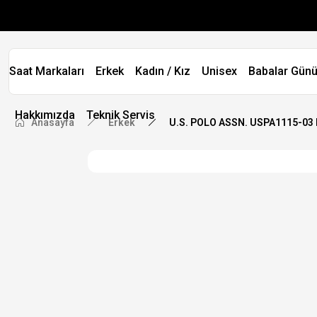
Saat Markaları
Erkek
Kadın / Kız
Unisex
Babalar Günü
Hakkımızda
Teknik Servis
Anasayfa
Erkek
U.S. POLO ASSN. USPA1115-03 E