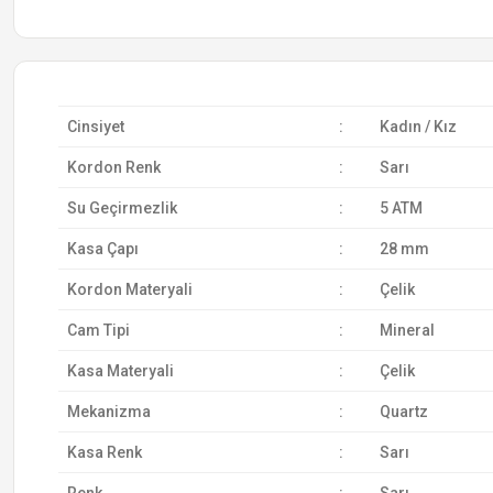
Cinsiyet
:
Kadın / Kız
Kordon Renk
:
Sarı
Su Geçirmezlik
:
5 ATM
Kasa Çapı
:
28 mm
Kordon Materyali
:
Çelik
Cam Tipi
:
Mineral
Kasa Materyali
:
Çelik
Mekanizma
:
Quartz
Kasa Renk
:
Sarı