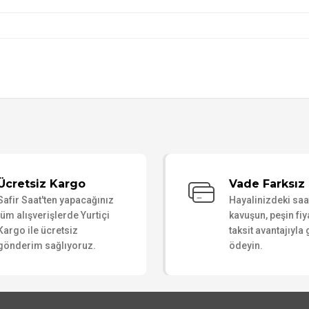
Bu ürüne ilk yorumu siz yapın!
Ücretsiz Kargo
Vade Farksız 
Safir Saat'ten yapacağınız
Hayalinizdeki sa
Yorum Yaz
tüm alışverişlerde Yurtiçi
kavuşun, peşin fiy
Kargo ile ücretsiz
taksit avantajıyla
gönderim sağlıyoruz.
ödeyin.