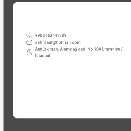
+90 2163447309
safirsaat@hotmail.com
Atatürk mah. Alemdağ cad. No 104 Ümraniye /
İstanbul