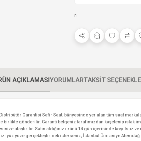
RÜN AÇIKLAMASI
YORUMLAR
TAKSİT SEÇENEKLE
ibütör Garantisi Safir Saat, bünyesinde yer alan tüm saat markalarını
 birlikte gönderilir. Garanti belgeniz tarafımızdan kaşelenip ıslak imza
esinize ulaştırılır. Satın aldığınız ürünü 14 gün içerisinde koşulsuz v
izi yüz yüze gerçekleştirmek isterseniz; İstanbul Ümraniye Alemdağ C