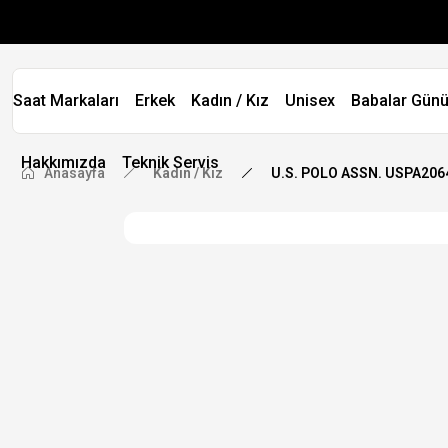
Saat Markaları
Erkek
Kadın / Kız
Unisex
Babalar Günü
Hakkımızda
Teknik Servis
Anasayfa
Kadın / Kız
U.S. POLO ASSN. USPA2064