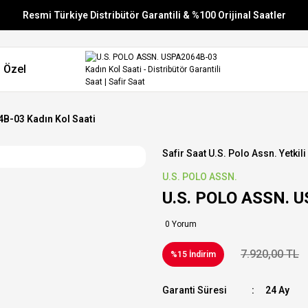
Resmi Türkiye Distribütör Garantili & %100 Orijinal Saatler
Vade Farksız 6 Taksit
 Özel
Aynı Gün Stoktan Gönderim
Ücretsiz Kargo
B-03 Kadın Kol Saati
Safir Saat U.s. Polo Assn. Yetkili
U.S. POLO ASSN.
U.S. POLO ASSN. U
0 Yorum
7.920,00 TL
%15 İndirim
Garanti Süresi
24 Ay