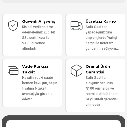
Bu ürüne ilk yorumu siz yapın!
Güvenli Alışveriş
Ücretsiz Kargo
Yorum Yaz
Kişisel verileriniz ve
Safir Saat'ten
ödemeleriniz 256-bit
yapacağınız tüm
SSL sertifikası ile
alışverişlerde Yurtiçi
%100 güvence
Kargo ile ücretsiz
altındadır.
gönderim sağlıyoruz.
Vade Farksız
Orjinal Ürün
Taksit
Garantisi
Hayalinizdeki saate
Safir Saat'ten
hemen kavuşun, peşin
aldığınız her ürün
fiyatına 6 taksit
%100 orijinaldir ve
avantajıyla güvenle
resmi distribütörlerin
ödeyin.
iki yıl süreli garantisi
altındadır