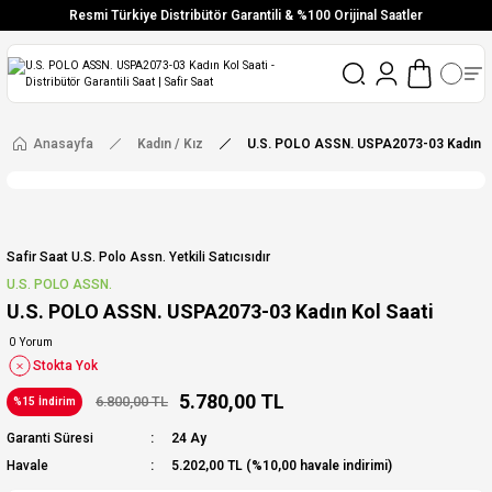
Resmi Türkiye Distribütör Garantili & %100 Orijinal Saatler
Vade Farksız 6 Taksit
Aynı Gün Stoktan Gönderim
Ücretsiz Kargo
Anasayfa
Kadın / Kız
U.S. POLO ASSN. USPA2073-03 Kadın Ko
Safir Saat U.s. Polo Assn. Yetkili Satıcısıdır
U.S. POLO ASSN.
U.S. POLO ASSN. USPA2073-03 Kadın Kol Saati
0 Yorum
Stokta Yok
5.780,00 TL
6.800,00 TL
%15 İndirim
Garanti Süresi
24 Ay
Havale
5.202,00 TL (%10,00 havale indirimi)