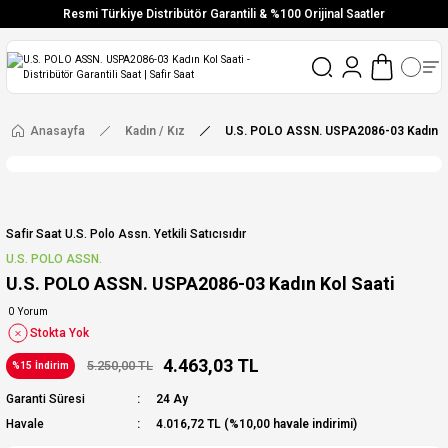
Resmi Türkiye Distribütör Garantili & %100 Orijinal Saatler
Vade Farksız 6 Taksit
Aynı Gün Stoktan Gönderim
Ücretsiz Kargo
Anasayfa
Kadın / Kız
U.S. POLO ASSN. USPA2086-03 Kadın Ko
Safir Saat U.s. Polo Assn. Yetkili Satıcısıdır
U.S. POLO ASSN.
U.S. POLO ASSN. USPA2086-03 Kadın Kol Saati
0 Yorum
Stokta Yok
4.463,03 TL
5.250,00 TL
%15 İndirim
Garanti Süresi
24 Ay
Havale
4.016,72 TL (%10,00 havale indirimi)