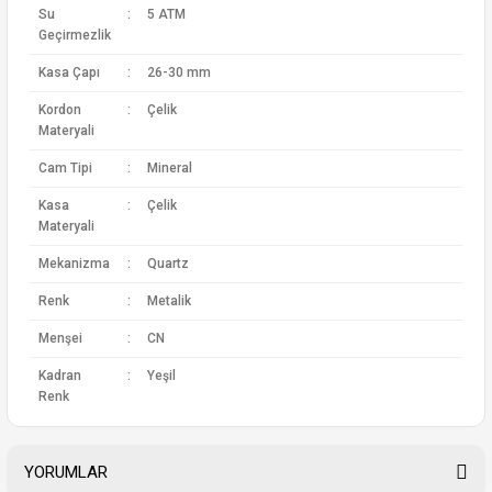
Su
:
5 ATM
Geçirmezlik
Kasa Çapı
:
26-30 mm
Kordon
:
Çelik
Materyali
Cam Tipi
:
Mineral
Kasa
:
Çelik
Materyali
Mekanizma
:
Quartz
Renk
:
Metalik
Menşei
:
CN
Kadran
:
Yeşil
Renk
YORUMLAR