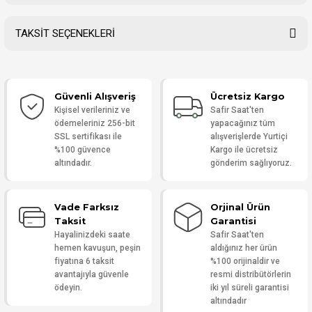
TAKSİT SEÇENEKLERİ
Bu ürüne ilk yorumu siz yapın!
Güvenli Alışveriş
Ücretsiz Kargo
Yorum Yaz
Kişisel verileriniz ve
Safir Saat'ten
ödemeleriniz 256-bit
yapacağınız tüm
SSL sertifikası ile
alışverişlerde Yurtiçi
%100 güvence
Kargo ile ücretsiz
altındadır.
gönderim sağlıyoruz.
Vade Farksız
Orjinal Ürün
Taksit
Garantisi
Hayalinizdeki saate
Safir Saat'ten
hemen kavuşun, peşin
aldığınız her ürün
fiyatına 6 taksit
%100 orijinaldir ve
avantajıyla güvenle
resmi distribütörlerin
ödeyin.
iki yıl süreli garantisi
altındadır