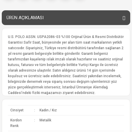
ÜRÜN AÇIKLAMASI
U.S. POLO ASSN. USPA2086-03 %100 Orijinal Ürün & Resmi Distribütör
Garantisi Safir Saat, bünyesinde yer alan tüm saat markalarının yetkili
satıcısıdır. Siparişiniz, Türkiye resmi distribütörü tarafından sağlanan 2
yıl resmi garanti belgesiyle birlikte gönderilir. Garanti belgeniz
tarafımızdan kaşelenip ıslak imzalı olarak hazırlanır ve saatiniz orijinal
kutusu, faturası ve tüm belgeleriyle birlikte Yurtiçi Kargo ile ücretsiz
olarak adresinize ulaştırılır. Satın aldığınız ürünü 14 gün içerisinde
koşulsuz ve ücretsiz iade edebilirsiniz. Saatinizi yakından incelemek,
bileğinizde denemek veya sipariş sonrası değişim işlemlerinizi yüz
yüze gerçekleştirmek isterseniz; İstanbul Ümraniye Alemdağ
Caddesi’ndeki fiziki mağazamızı ziyaret edebilirsiniz.
Cinsiyet
:
Kadın / Kız
Kordon
:
Metalik
Renk