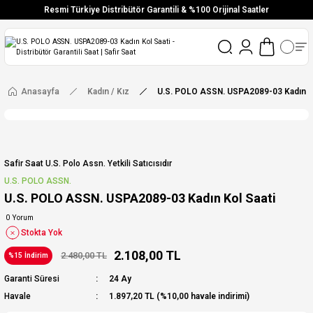
Resmi Türkiye Distribütör Garantili & %100 Orijinal Saatler
Vade Farksız 6 Taksit
Aynı Gün Stoktan Gönderim
Ücretsiz Kargo
Anasayfa
Kadın / Kız
U.S. POLO ASSN. USPA2089-03 Kadın Ko
Safir Saat U.s. Polo Assn. Yetkili Satıcısıdır
U.S. POLO ASSN.
U.S. POLO ASSN. USPA2089-03 Kadın Kol Saati
0 Yorum
Stokta Yok
2.108,00 TL
2.480,00 TL
%15 İndirim
Garanti Süresi
24 Ay
Havale
1.897,20 TL (%10,00 havale indirimi)