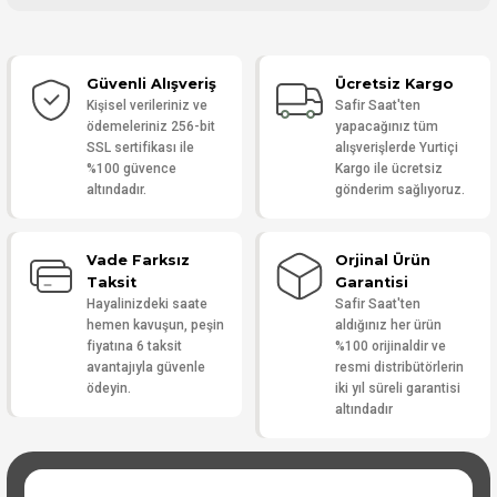
Bu ürüne ilk yorumu siz yapın!
Güvenli Alışveriş
Ücretsiz Kargo
Yorum Yaz
Kişisel verileriniz ve
Safir Saat'ten
ödemeleriniz 256-bit
yapacağınız tüm
SSL sertifikası ile
alışverişlerde Yurtiçi
%100 güvence
Kargo ile ücretsiz
altındadır.
gönderim sağlıyoruz.
Vade Farksız
Orjinal Ürün
Taksit
Garantisi
Hayalinizdeki saate
Safir Saat'ten
hemen kavuşun, peşin
aldığınız her ürün
fiyatına 6 taksit
%100 orijinaldir ve
avantajıyla güvenle
resmi distribütörlerin
ödeyin.
iki yıl süreli garantisi
altındadır