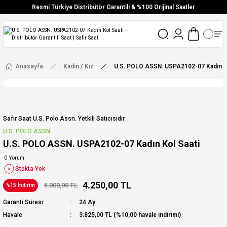
Resmi Türkiye Distribütör Garantili & %100 Orijinal Saatler
Vade Farksız 6 Taksit
Aynı Gün Stoktan Gönderim
Ücretsiz Kargo
Anasayfa
Kadın / Kız
U.S. POLO ASSN. USPA2102-07 Kadın Ko
Safir Saat U.s. Polo Assn. Yetkili Satıcısıdır
U.S. POLO ASSN.
U.S. POLO ASSN. USPA2102-07 Kadın Kol Saati
0 Yorum
Stokta Yok
4.250,00 TL
5.000,00 TL
%15 İndirim
Garanti Süresi
24 Ay
Havale
3.825,00 TL (%10,00 havale indirimi)