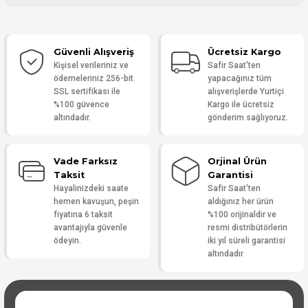
Bu ürüne ilk yorumu siz yapın!
Güvenli Alışveriş
Ücretsiz Kargo
Yorum Yaz
Kişisel verileriniz ve
Safir Saat'ten
ödemeleriniz 256-bit
yapacağınız tüm
SSL sertifikası ile
alışverişlerde Yurtiçi
%100 güvence
Kargo ile ücretsiz
altındadır.
gönderim sağlıyoruz.
Vade Farksız
Orjinal Ürün
Taksit
Garantisi
Hayalinizdeki saate
Safir Saat'ten
hemen kavuşun, peşin
aldığınız her ürün
fiyatına 6 taksit
%100 orijinaldir ve
avantajıyla güvenle
resmi distribütörlerin
ödeyin.
iki yıl süreli garantisi
altındadır