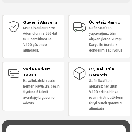
Bu ürüne ilk yorumu siz yapın!
Güvenli Alışveriş
Ücretsiz Kargo
Yorum Yaz
Kişisel verileriniz ve
Safir Saat'ten
ödemeleriniz 256-bit
yapacağınız tüm
SSL sertifikası ile
alışverişlerde Yurtiçi
%100 güvence
Kargo ile ücretsiz
altındadır.
gönderim sağlıyoruz.
Vade Farksız
Orjinal Ürün
Taksit
Garantisi
Hayalinizdeki saate
Safir Saat'ten
hemen kavuşun, peşin
aldığınız her ürün
fiyatına 6 taksit
%100 orijinaldir ve
avantajıyla güvenle
resmi distribütörlerin
ödeyin.
iki yıl süreli garantisi
altındadır