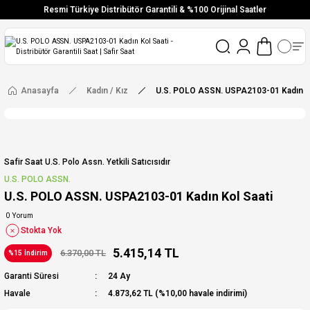
Resmi Türkiye Distribütör Garantili & %100 Orijinal Saatler
Vade Farksız 6 Taksit
Aynı Gün Stoktan Gönderim
Ücretsiz Kargo
Anasayfa
Kadın / Kız
U.S. POLO ASSN. USPA2103-01 Kadın Ko
Safir Saat U.s. Polo Assn. Yetkili Satıcısıdır
U.S. POLO ASSN.
U.S. POLO ASSN. USPA2103-01 Kadın Kol Saati
0 Yorum
Stokta Yok
5.415,14 TL
6.370,00 TL
%15 İndirim
Garanti Süresi
24 Ay
Havale
4.873,62 TL (%10,00 havale indirimi)