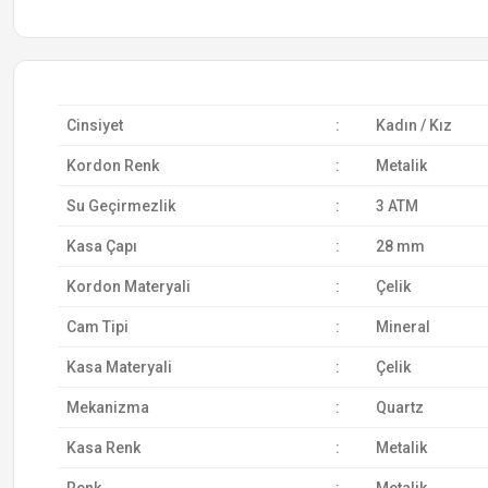
Cinsiyet
:
Kadın / Kız
Kordon Renk
:
Metalik
Su Geçirmezlik
:
3 ATM
Kasa Çapı
:
28 mm
Kordon Materyali
:
Çelik
Cam Tipi
:
Mineral
Kasa Materyali
:
Çelik
Mekanizma
:
Quartz
Kasa Renk
:
Metalik