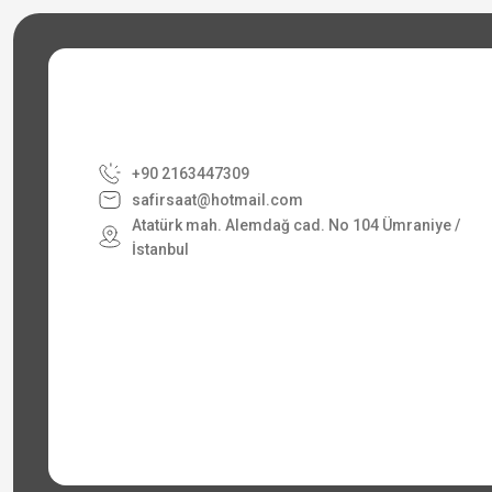
+90 2163447309
safirsaat@hotmail.com
Atatürk mah. Alemdağ cad. No 104 Ümraniye /
İstanbul