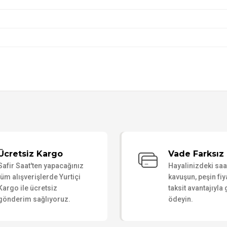
Bu ürüne ilk yorumu siz yapın!
Ücretsiz Kargo
Vade Farksız 
Safir Saat'ten yapacağınız
Hayalinizdeki sa
Yorum Yaz
tüm alışverişlerde Yurtiçi
kavuşun, peşin fiy
Kargo ile ücretsiz
taksit avantajıyla
gönderim sağlıyoruz.
ödeyin.