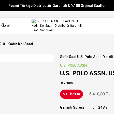
Resmi Türkiye Distribütör Garantili & %100 Orijinal Saatler
Vade Farksız 6 Taksit
 Özel
Aynı Gün Stoktan Gönderim
Ücretsiz Kargo
-01 Kadın Kol Saati
Safir Saat U.s. Polo Assn. Yetkili
U.S. POLO ASSN.
U.S. POLO ASSN. U
0 Yorum
5.410,00 TL
%15 İndirim
Garanti Süresi
24 Ay