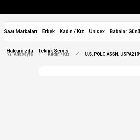
Saat Markaları
Erkek
Kadın / Kız
Unisex
Babalar Günü
Hakkımızda
Teknik Servis
Anasayfa
Kadın / Kız
U.S. POLO ASSN. USPA2109