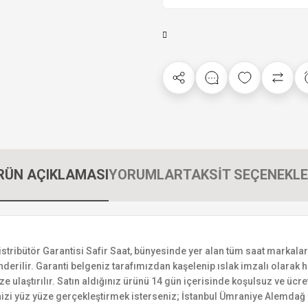
RÜN AÇIKLAMASI
YORUMLAR
TAKSİT SEÇENEKLE
bütör Garantisi Safir Saat, bünyesinde yer alan tüm saat markalarının
derilir. Garanti belgeniz tarafımızdan kaşelenip ıslak imzalı olarak ha
ize ulaştırılır. Satın aldığınız ürünü 14 gün içerisinde koşulsuz ve ücr
izi yüz yüze gerçekleştirmek isterseniz; İstanbul Ümraniye Alemdağ C