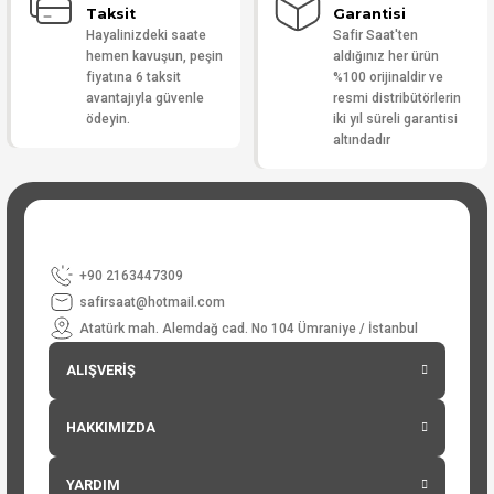
Taksit
Garantisi
Hayalinizdeki saate
Safir Saat'ten
hemen kavuşun, peşin
aldığınız her ürün
fiyatına 6 taksit
%100 orijinaldir ve
avantajıyla güvenle
resmi distribütörlerin
ödeyin.
iki yıl süreli garantisi
altındadır
+90 2163447309
safirsaat@hotmail.com
Atatürk mah. Alemdağ cad. No 104 Ümraniye / İstanbul
ALIŞVERİŞ
HAKKIMIZDA
YARDIM