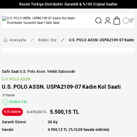
Resmi Türkiye Distribütör Garantili & %100 Orijinal Saatler
Vade Farksız 6 Taksit
Aynı Gün Stoktan Gönderim
Ücretsiz Kargo
Anasayfa
Kadın / Kız
U.S. POLO ASSN. USPA2109-07 Kadın Ko
Safir Saat U.s. Polo Assn. Yetkili Satıcısıdır
U.S. POLO ASSN.
U.S. POLO ASSN. USPA2109-07 Kadın Kol Saati
0 Yorum
Stokta Var
5.500,15 TL
6.470,00 TL
%15 İndirim
Garanti Süresi
24 Ay
Havale
4.950,13 TL (%10,00 havale indirimi)