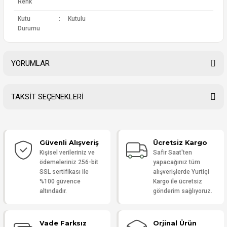
Renk
Kutu
:
Kutulu
Durumu
YORUMLAR
TAKSİT SEÇENEKLERİ
Bu ürüne ilk yorumu siz yapın!
Güvenli Alışveriş
Ücretsiz Kargo
Yorum Yaz
Kişisel verileriniz ve
Safir Saat'ten
ödemeleriniz 256-bit
yapacağınız tüm
SSL sertifikası ile
alışverişlerde Yurtiçi
%100 güvence
Kargo ile ücretsiz
altındadır.
gönderim sağlıyoruz.
Vade Farksız
Orjinal Ürün