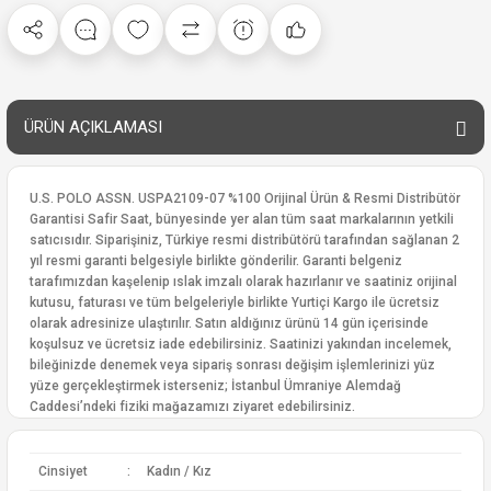
ÜRÜN AÇIKLAMASI
U.S. POLO ASSN. USPA2109-07 %100 Orijinal Ürün & Resmi Distribütör
Garantisi Safir Saat, bünyesinde yer alan tüm saat markalarının yetkili
satıcısıdır. Siparişiniz, Türkiye resmi distribütörü tarafından sağlanan 2
yıl resmi garanti belgesiyle birlikte gönderilir. Garanti belgeniz
tarafımızdan kaşelenip ıslak imzalı olarak hazırlanır ve saatiniz orijinal
kutusu, faturası ve tüm belgeleriyle birlikte Yurtiçi Kargo ile ücretsiz
olarak adresinize ulaştırılır. Satın aldığınız ürünü 14 gün içerisinde
koşulsuz ve ücretsiz iade edebilirsiniz. Saatinizi yakından incelemek,
bileğinizde denemek veya sipariş sonrası değişim işlemlerinizi yüz
yüze gerçekleştirmek isterseniz; İstanbul Ümraniye Alemdağ
Caddesi’ndeki fiziki mağazamızı ziyaret edebilirsiniz.
Cinsiyet
:
Kadın / Kız