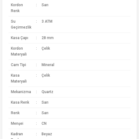
Kordon
:
Sarı
Renk
Su
:
3 ATM
Geçirmezlik
Kasa Çapı
:
28 mm
Kordon
:
Çelik
Materyali
Cam Tipi
:
Mineral
Kasa
:
Çelik
Materyali
Mekanizma
:
Quartz
Kasa Renk
:
Sarı
Renk
:
Sarı
Menşei
:
CN
Kadran
:
Beyaz