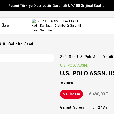
Resmi Türkiye Distribütör Garantili & %100 Orijinal Saatler
Vade Farksız 6 Taksit
 Özel
Aynı Gün Stoktan Gönderim
Ücretsiz Kargo
-01 Kadın Kol Saati
Safir Saat U.s. Polo Assn. Yetkili
U.S. POLO ASSN.
U.S. POLO ASSN. U
0 Yorum
6.480,00 TL
%15 İndirim
Garanti Süresi
24 Ay