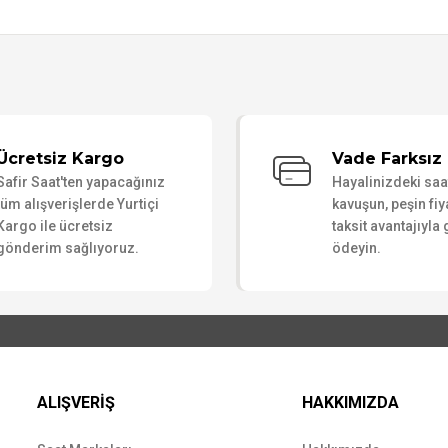
Bu ürüne ilk yorumu siz yapın!
Ücretsiz Kargo
Vade Farksız 
Safir Saat'ten yapacağınız
Hayalinizdeki sa
Yorum Yaz
tüm alışverişlerde Yurtiçi
kavuşun, peşin fiy
Kargo ile ücretsiz
taksit avantajıyla
gönderim sağlıyoruz.
ödeyin.
ALIŞVERİŞ
HAKKIMIZDA