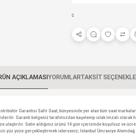
RÜN AÇIKLAMASI
YORUMLAR
TAKSİT SEÇENEKLE
bütör Garantisi Safir Saat, bünyesinde yer alan tüm saat markalarının
derilir. Garanti belgeniz tarafımızdan kaşelenip ıslak imzalı olarak ha
ize ulaştırılır. Satın aldığınız ürünü 14 gün içerisinde koşulsuz ve ücr
izi yüz yüze gerçekleştirmek isterseniz; İstanbul Ümraniye Alemdağ C