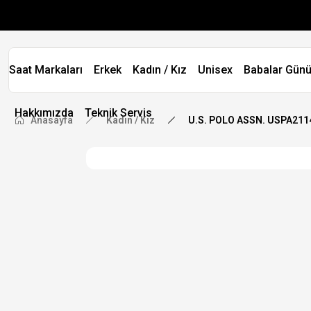
Saat Markaları
Erkek
Kadın / Kız
Unisex
Babalar Günü
Hakkımızda
Teknik Servis
Anasayfa
Kadın / Kız
U.S. POLO ASSN. USPA2114