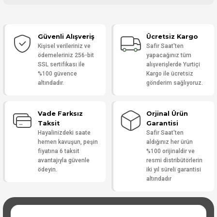
Bu ürüne ilk yorumu siz yapın!
Güvenli Alışveriş
Ücretsiz Kargo
Yorum Yaz
Kişisel verileriniz ve
Safir Saat'ten
ödemeleriniz 256-bit
yapacağınız tüm
SSL sertifikası ile
alışverişlerde Yurtiçi
%100 güvence
Kargo ile ücretsiz
altındadır.
gönderim sağlıyoruz.
Vade Farksız
Orjinal Ürün
Taksit
Garantisi
Hayalinizdeki saate
Safir Saat'ten
hemen kavuşun, peşin
aldığınız her ürün
fiyatına 6 taksit
%100 orijinaldir ve
avantajıyla güvenle
resmi distribütörlerin
ödeyin.
iki yıl süreli garantisi
altındadır