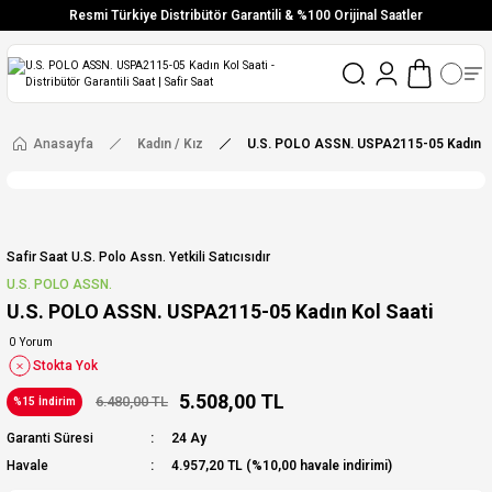
Resmi Türkiye Distribütör Garantili & %100 Orijinal Saatler
Vade Farksız 6 Taksit
Aynı Gün Stoktan Gönderim
Ücretsiz Kargo
Anasayfa
Kadın / Kız
U.S. POLO ASSN. USPA2115-05 Kadın Ko
Safir Saat U.s. Polo Assn. Yetkili Satıcısıdır
U.S. POLO ASSN.
U.S. POLO ASSN. USPA2115-05 Kadın Kol Saati
0 Yorum
Stokta Yok
5.508,00 TL
6.480,00 TL
%15 İndirim
Garanti Süresi
24 Ay
Havale
4.957,20 TL (%10,00 havale indirimi)