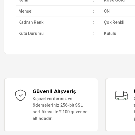
Renk
:
Rose Gold
Menşei
:
CN
Kadran Renk
:
Çok Renkli
Kutu Durumu
:
Kutulu
Güvenli Alışveriş
Kişisel verileriniz ve
ödemeleriniz 256-bit SSL
sertifikası ile %100 güvence
altındadır.