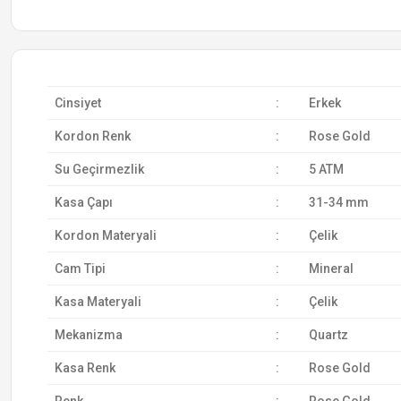
Cinsiyet
:
Erkek
Kordon Renk
:
Rose Gold
Su Geçirmezlik
:
5 ATM
Kasa Çapı
:
31-34 mm
Kordon Materyali
:
Çelik
Cam Tipi
:
Mineral
Kasa Materyali
:
Çelik
Mekanizma
:
Quartz
Kasa Renk
:
Rose Gold