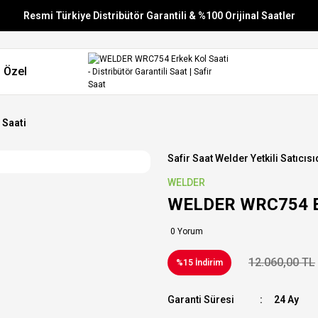
Resmi Türkiye Distribütör Garantili & %100 Orijinal Saatler
Vade Farksız 6 Taksit
 Özel
Aynı Gün Stoktan Gönderim
Ücretsiz Kargo
 Saati
Safir Saat Welder Yetkili Satıcısı
WELDER
WELDER WRC754 Er
0 Yorum
12.060,00 TL
%15 İndirim
Garanti Süresi
24 Ay