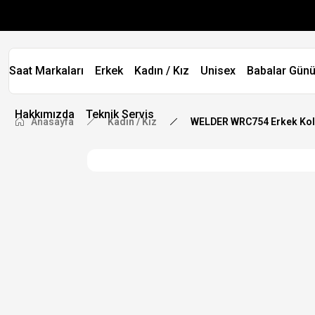
Saat Markaları
Erkek
Kadın / Kız
Unisex
Babalar Günü
Hakkımızda
Teknik Servis
Anasayfa
Kadın / Kız
WELDER WRC754 Erkek Kol