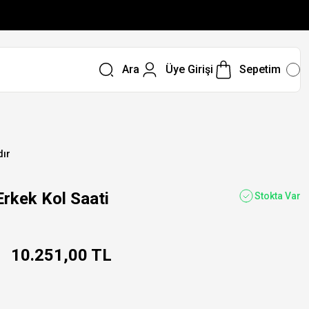
Ara
Üye Girişi
Sepetim
dır
kek Kol Saati
Stokta Var
10.251,00 TL