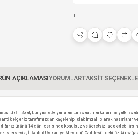
RÜN AÇIKLAMASI
YORUMLAR
TAKSİT SEÇENEKLE
i Safir Saat, bünyesinde yer alan tüm saat markalarının yetkili satıc
ranti belgeniz tarafımızdan kaşelenip ıslak imzalı olarak hazırlanır ve 
n aldığınız ürünü 14 gün içerisinde koşulsuz ve ücretsiz iade edebilir
mek isterseniz; İstanbul Ümraniye Alemdağ Caddesi’ndeki fiziki mağaz