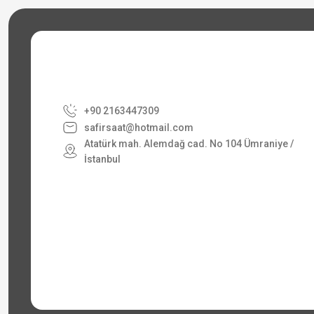
+90 2163447309
safirsaat@hotmail.com
Atatürk mah. Alemdağ cad. No 104 Ümraniye /
İstanbul