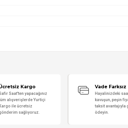
Bu ürüne ilk yorumu siz yapın!
Ücretsiz Kargo
Vade Farksız 
Safir Saat'ten yapacağınız
Hayalinizdeki sa
Yorum Yaz
tüm alışverişlerde Yurtiçi
kavuşun, peşin fiy
Kargo ile ücretsiz
taksit avantajıyla
gönderim sağlıyoruz.
ödeyin.